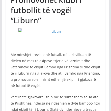
futbollit të vogël
“Liburn”
Me ndeshjet reviale në futsall, që u zhvilluan të
dielen në mes të ekipeve “Yjet e Vëllaznimit dhe
veteranëve të ekipit Bambo nga Prishtina si dhe ekipit
të ri Liburn nga gjakova dhe atij Bambo nga Prishtina,
u promovua solemnisht edhe një ekip I ri gjakovarë
në futbol të vogël.
Veternatë gjakovarë ishin më të sukseshëm se sa ata
të Prishtinës, ndërsa në ndeshjen e dytë bamboo fitoi
ndaj ekipit të ri Liburn. Gjatë dy ndeshjeve u tregua