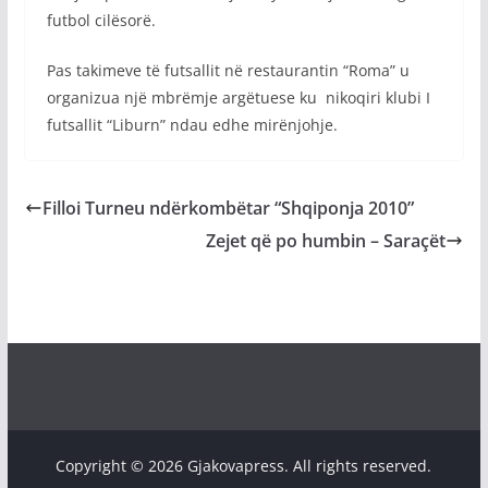
futbol cilësorë.
Pas takimeve të futsallit në restaurantin “Roma” u
organizua një mbrëmje argëtuese ku nikoqiri klubi I
futsallit “Liburn” ndau edhe mirënjohje.
Filloi Turneu ndërkombëtar “Shqiponja 2010”
Zejet që po humbin – Saraçët
Copyright © 2026 Gjakovapress. All rights reserved.