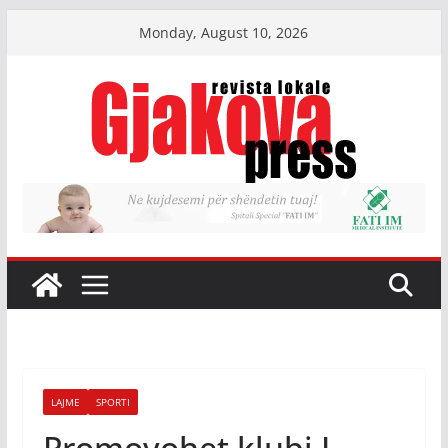
Skip
Monday, August 10, 2026
to
content
LAJME
SPORTI
Promovohet klubi I