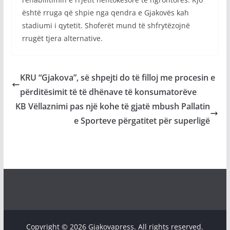
është rruga që shpie nga qendra e Gjakovës kah
stadiumi i qytetit. Shoferët mund të shfrytëzojnë
rrugët tjera alternative.
KRU “Gjakova”, së shpejti do të filloj me procesin e
përditësimit të të dhënave të konsumatorëve
KB Vëllaznimi pas një kohe të gjatë mbush Pallatin
e Sporteve përgatitet për superligë
Copyright © 2026 Gjakovapress. All rights reserved.