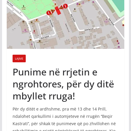
LAJME
Punime në rrjetin e
ngrohtores, për dy ditë
mbyllet rruga!
Për dy ditët e ardhshme, pra më 13 dhe 14 Prill,
ndalohet qarkullimi i automjeteve në rrugën ‘’Beqir
Kastrati’’, për shkak të punimeve që po zhvillohen në
rehabilitimin e rrjetit nëntokësorë të ngrohtores. Kjo