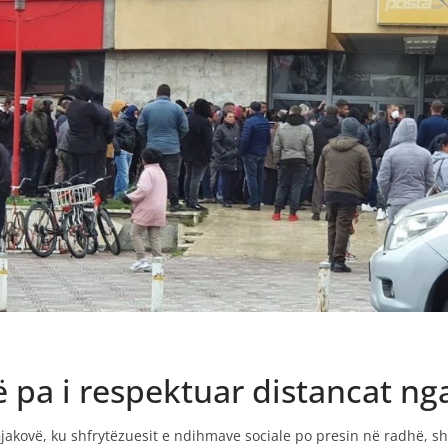
ë pa i respektuar distancat nga 
akovë, ku shfrytëzuesit e ndihmave sociale po presin në radhë, shum