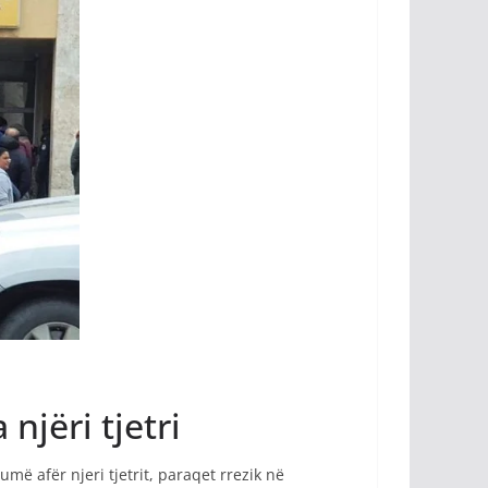
njëri tjetri
ë afër njeri tjetrit, paraqet rrezik në