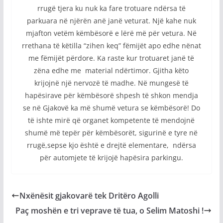
rrugë tjera ku nuk ka fare trotuare ndërsa të
parkuara në njërën anë janë veturat. Një kahe nuk
mjafton vetëm këmbësorë e lërë më për vetura. Në
rrethana të këtilla “zihen keq” fëmijët apo edhe nënat
me fëmijët përdore. Ka raste kur trotuaret janë të
zëna edhe me material ndërtimor. Gjitha këto
krijojnë një nervozë të madhe. Në mungesë të
hapësirave për këmbësorë shpesh të shkon mendja
se në Gjakovë ka më shumë vetura se këmbësorë! Do
të ishte mirë që organet kompetente të mendojnë
shumë më tepër për këmbësorët, sigurinë e tyre në
rrugë,sepse kjo është e drejtë elementare, ndërsa
për automjete të krijojë hapësira parkingu.
Nxënësit gjakovarë tek Dritëro Agolli
Paç moshën e tri veprave të tua, o Selim Matoshi !