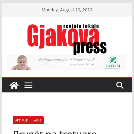
Skip
Monday, August 10, 2026
to
content
AKTUALE
LAJME
Rrugët pa trotuare,