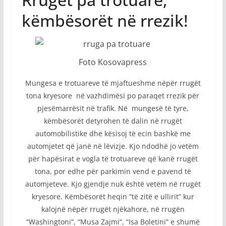
këmbësorët në rrezik!
Foto Kosovapress
Mungesa e trotuareve të mjaftueshme nëpër rrugët
tona kryesore në vazhdimësi po paraqet rrezik për
pjesëmarrësit në trafik. Në mungesë të tyre,
këmbësorët detyrohen të dalin në rrugët
automobilistike dhe kësisoj të ecin bashkë me
automjetet që janë në lëvizje. Kjo ndodhë jo vetëm
për hapësirat e vogla të trotuareve që kanë rrugët
tona, por edhe për parkimin vend e pavend të
automjeteve. Kjo gjendje nuk është vetëm në rrugët
kryesore. Këmbësorët heqin “të zitë e ullirit” kur
kalojnë nëpër rrugët njëkahore, në rrugën
“Washingtoni”, “Musa Zajmi”, “Isa Boletini” e shumë