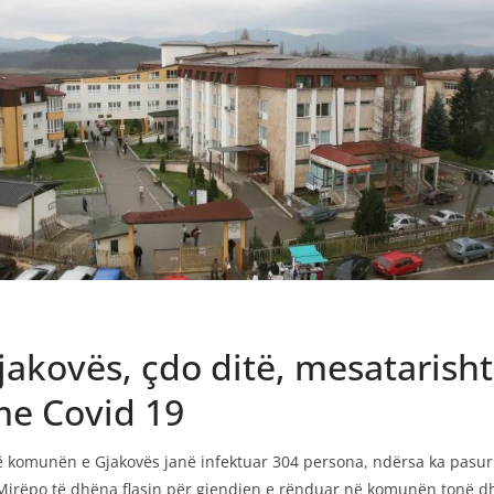
Gjakovës, çdo ditë, mesatarish
me Covid 19
në komunën e Gjakovës janë infektuar 304 persona, ndërsa ka pasur 
 Mirëpo të dhëna flasin për gjendjen e rënduar në komunën tonë d