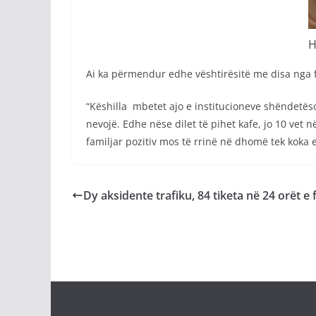
H
Ai ka përmendur edhe vështirësitë me disa nga fa
“Këshilla mbetet ajo e institucioneve shëndetës
nevojë. Edhe nëse dilet të pihet kafe, jo 10 vet n
familjar pozitiv mos të rrinë në dhomë tek koka e 
Dy aksidente trafiku, 84 tiketa në 24 orët e 