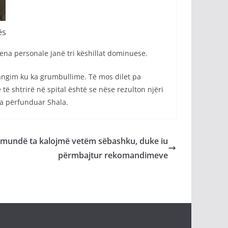
ës
iena personale janë tri këshillat dominuese.
mangim ku ka grumbullime. Të mos dilet pa
ë të shtrirë në spital është se nëse rezulton njëri
 ka përfunduar Shala.
 mundë ta kalojmë vetëm sëbashku, duke iu
përmbajtur rekomandimeve