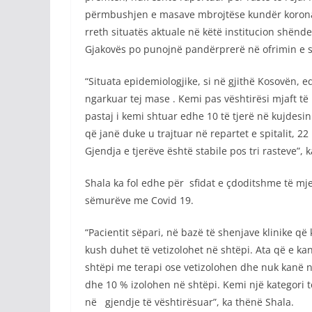
përmbushjen e masave mbrojtëse kundër korona vir
rreth situatës aktuale në këtë institucion shënd
Gjakovës po punojnë pandërprerë në ofrimin e s
“Situata epidemiologjike, si në gjithë Kosovën, e
ngarkuar tej mase . Kemi pas vështirësi mjaft të
pastaj i kemi shtuar edhe 10 të tjerë në kujdesi
që janë duke u trajtuar në repartet e spitalit, 22
Gjendja e tjerëve është stabile pos tri rasteve”, 
Shala ka fol edhe për sfidat e çdoditshme të mje
sëmurëve me Covid 19.
“Pacientit sëpari, në bazë të shenjave klinike q
kush duhet të vetizolohet në shtëpi. Ata që e k
shtëpi me terapi ose vetizolohen dhe nuk kanë n
dhe 10 % izolohen në shtëpi. Kemi një kategori t
në gjendje të vështirësuar”, ka thënë Shala.