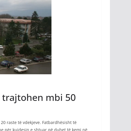
t trajtohen mbi 50
20 raste të vdekjeve. Fatbardhësisht të
he për kujdesin e shtuar që duhet të kemi në