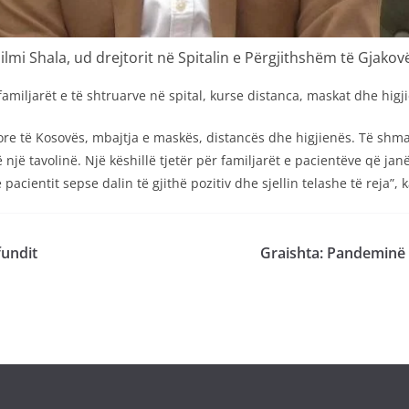
ilmi Shala, ud drejtorit në Spitalin e Përgjithshëm të Gjakov
miljarët e të shtruarve në spital, kurse distanca, maskat dhe higj
ore të Kosovës, mbajtja e maskës, distancës dhe higjienës. Të sh
ë një tavolinë. Një këshillë tjetër për familjarët e pacientëve që jan
pacientit sepse dalin të gjithë pozitiv dhe sjellin telashe të reja”,
fundit
Graishta: Pandeminë