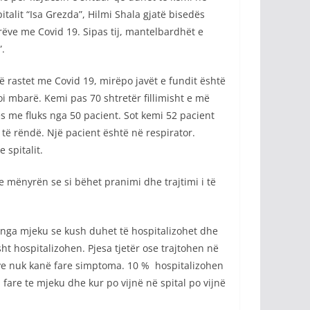
alit “Isa Grezda”, Hilmi Shala gjatë bisedës
urëve me Covid 19. Sipas tij, mantelbardhët e
”.
më rastet me Covid 19, mirëpo javët e fundit është
oi mbarë. Kemi pas 70 shtretër fillimisht e më
ës me fluks nga 50 pacient. Sot kemi 52 pacient
e të rëndë. Një pacient është në respirator.
 spitalit.
e mënyrën se si bëhet pranimi dhe trajtimi i të
t nga mjeku se kush duhet të hospitalizohet dhe
t hospitalizohen. Pjesa tjetër ose trajtohen në
tëve nuk kanë fare simptoma. 10 % hospitalizohen
fare te mjeku dhe kur po vijnë në spital po vijnë