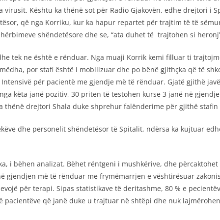
usit. Kështu ka thënë sot për Radio Gjakovën, edhe drejtori i Spit
etësor, që nga Korriku, kur ka hapur repartet për trajtim të të sëm
hërbimeve shëndetësore dhe se, “ata duhet të trajtohen si heronj
dhe tek ne është e rënduar. Nga muaji Korrik kemi filluar ti trajtoj
 mëdha, por stafi është i mobilizuar dhe po bënë gjithçka që të shk
n Intensivë për pacientë me gjendje më të rënduar. Gjatë gjithë jav
 nga këta janë pozitiv, 30 priten të testohen kurse 3 janë në gjendj
ka thënë drejtori Shala duke shprehur falënderime për gjithë stafin e
këve dhe personelit shëndetësor të Spitalit, ndërsa ka kujtuar edh
ë ka, i bëhen analizat. Bëhet rëntgeni i mushkërive, dhe përcaktohe
anë gjendjen më të rënduar me frymëmarrjen e vështirësuar zakonish
evojë për terapi. Sipas statistikave të deritashme, 80 % e pecien
ë pacientëve që janë duke u trajtuar në shtëpi dhe nuk lajmërohen 