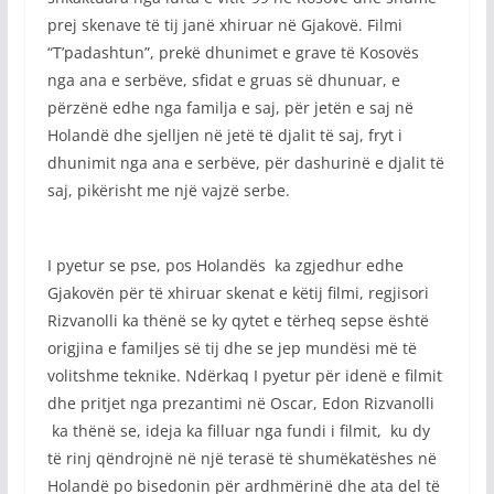
prej skenave të tij janë xhiruar në Gjakovë. Filmi
“T’padashtun”, prekë dhunimet e grave të Kosovës
nga ana e serbëve, sfidat e gruas së dhunuar, e
përzënë edhe nga familja e saj, për jetën e saj në
Holandë dhe sjelljen në jetë të djalit të saj, fryt i
dhunimit nga ana e serbëve, për dashurinë e djalit të
saj, pikërisht me një vajzë serbe.
I pyetur se pse, pos Holandës ka zgjedhur edhe
Gjakovën për të xhiruar skenat e këtij filmi, regjisori
Rizvanolli ka thënë se ky qytet e tërheq sepse është
origjina e familjes së tij dhe se jep mundësi më të
volitshme teknike. Ndërkaq I pyetur për idenë e filmit
dhe pritjet nga prezantimi në Oscar, Edon Rizvanolli
ka thënë se, ideja ka filluar nga fundi i filmit, ku dy
të rinj qëndrojnë në një terasë të shumëkatëshes në
Holandë po bisedonin për ardhmërinë dhe ata del të