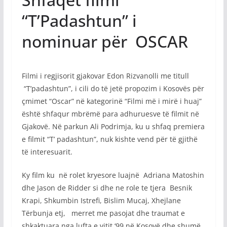
“T’Padashtun” i
nominuar për OSCAR
Filmi i regjisorit gjakovar Edon Rizvanolli me titull
“T’padashtun”, i cili do të jetë propozim i Kosovës për
çmimet “Oscar” në kategorinë “Filmi më i mirë i huaj”
është shfaqur mbrëmë para adhuruesve të filmit në
Gjakovë. Në parkun Ali Podrimja, ku u shfaq premiera
e filmit “T’ padashtun”, nuk kishte vend për të gjithë
të interesuarit.
Ky film ku në rolet kryesore luajnë Adriana Matoshin
dhe Jason de Ridder si dhe ne role te tjera Besnik
Krapi, Shkumbin Istrefi, Bislim Mucaj, Xhejlane
Tërbunja etj, merret me pasojat dhe traumat e
shkaktuara nga lufta e vitit ‘99 në Kosovë dhe shumë