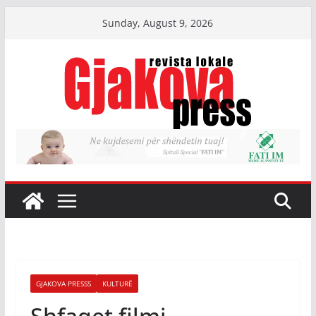
Skip
Sunday, August 9, 2026
to
content
GJAKOVA PRESSS
KULTURË
Shfaqet filmi