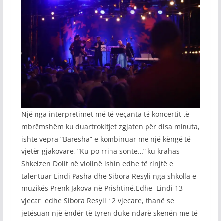
Një nga interpretimet më të veçanta të koncertit të
mbrëmshëm ku duartrokitjet zgjaten për disa minuta,
ishte vepra “Baresha” e kombinuar me një këngë të
vjetër gjakovare, “Ku po rrina sonte…” ku krahas
Shkelzen Dolit në violinë ishin edhe të rinjtë e
talentuar Lindi Pasha dhe Sibora Resyli nga shkolla e
muzikës Prenk Jakova në Prishtinë.Edhe
Lindi 13
vjecar edhe Sibora Resyli 12 vjecare, thanë se
jetësuan një ëndër të tyren duke ndarë skenën me të