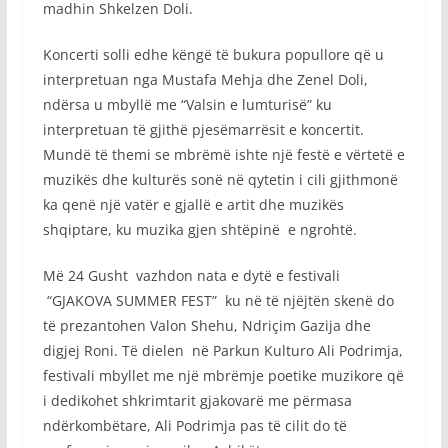
madhin Shkelzen Doli.
Koncerti solli edhe këngë të bukura popullore që u
interpretuan nga Mustafa Mehja dhe Zenel Doli,
ndërsa u mbyllë me “Valsin e lumturisë” ku
interpretuan të gjithë pjesëmarrësit e koncertit.
Mundë të themi se mbrëmë ishte një festë e vërtetë e
muzikës dhe kulturës sonë në qytetin i cili gjithmonë
ka qenë një vatër e gjallë e artit dhe muzikës
shqiptare, ku muzika gjen shtëpinë e ngrohtë.
Më 24 Gusht vazhdon nata e dytë e festivali
“GJAKOVA SUMMER FEST” ku në të njëjtën skenë do
të prezantohen Valon Shehu, Ndriçim Gazija dhe
digjej Roni. Të dielen në Parkun Kulturo Ali Podrimja,
festivali mbyllet me një mbrëmje poetike muzikore që
i dedikohet shkrimtarit gjakovarë me përmasa
ndërkombëtare, Ali Podrimja pas të cilit do të