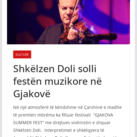
KULTURË
Shkëlzen Doli solli
festën muzikore në
Gjakovë
Në një atmosferë të këndshme në Çarshinë e madhe
të premten mbrëma ka filluar
festivali “GJAKOVA
SUMMER FEST” me drejtues violinistin e shquar
Shkëlzen Doli. Interpretimet e shkëlqyera të