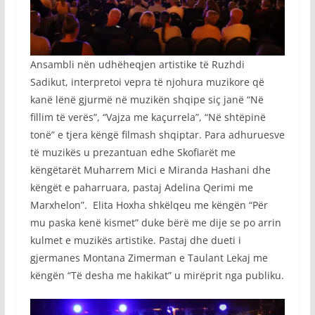
Ansambli nën udhëheqjen artistike të Ruzhdi
Sadikut, interpretoi vepra të njohura muzikore që
kanë lënë gjurmë në muzikën shqipe siç janë “Në
fillim të verës”, “Vajza me kaçurrela”, “Në shtëpinë
tonë” e tjera këngë filmash shqiptar. Para adhuruesve
të muzikës u prezantuan edhe Skofiarët me
këngëtarët Muharrem Mici e Miranda Hashani dhe
këngët e paharruara, pastaj Adelina Qerimi me
Marxhelon”. Elita Hoxha shkëlqeu me këngën “Për
mu paska kenë kismet” duke bërë me dije se po arrin
kulmet e muzikës artistike. Pastaj dhe dueti i
gjermanes Montana Zimerman e Taulant Lekaj me
këngën “Të desha me hakikat” u mirëprit nga publiku.