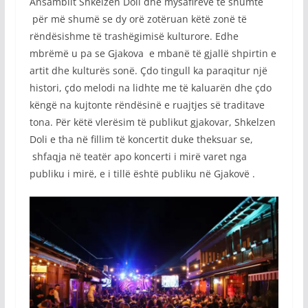
Ansamblit Shkelzen Doli dhe mysafirëve të shumtë
për më shumë se dy orë zotëruan këtë zonë të
rëndësishme të trashëgimisë kulturore. Edhe
mbrëmë u pa se Gjakova e mbanë të gjallë shpirtin e
artit dhe kulturës sonë. Çdo tingull ka paraqitur një
histori, çdo melodi na lidhte me të kaluarën dhe çdo
këngë na kujtonte rëndësinë e ruajtjes së traditave
tona. Për këtë vlerësim të publikut gjakovar, Shkelzen
Doli e tha në fillim të koncertit duke theksuar se,
shfaqja në teatër apo koncerti i mirë varet nga
publiku i mirë, e i tillë është publiku në Gjakovë .