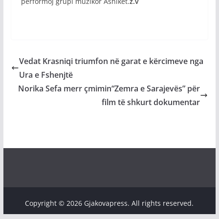
performoj grupi muzikor Ashikët.
z.v
Vedat Krasniqi triumfon në garat e kërcimeve nga
Ura e Fshenjtë
Norika Sefa merr çmimin“Zemra e Sarajevës” për
film të shkurt dokumentar
Copyright © 2026 Gjakovapress. All rights reserved.