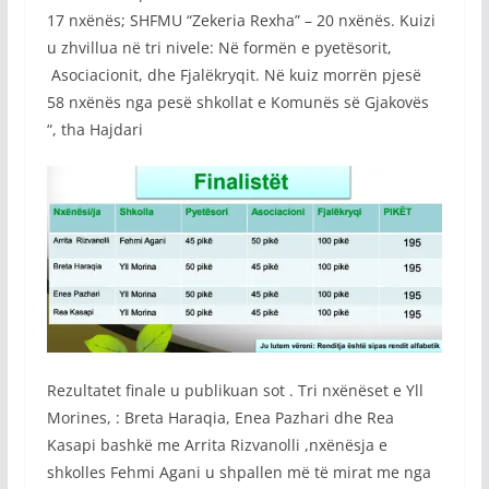
17 nxënës; SHFMU “Zekeria Rexha” – 20 nxënës. Kuizi
u zhvillua në tri nivele: Në formën e pyetësorit,
Asociacionit, dhe Fjalëkryqit. Në kuiz morrën pjesë
58 nxënës nga pesë shkollat e Komunës së Gjakovës
“, tha Hajdari
Rezultatet finale u publikuan sot . Tri nxënëset e Yll
Morines, : Breta Haraqia, Enea Pazhari dhe Rea
Kasapi bashkë me Arrita Rizvanolli ,nxënësja e
shkolles Fehmi Agani u shpallen më të mirat me nga