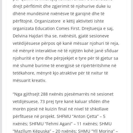
drejt përfitimit dhe zgjerimit të njohurive duke iu
dhënë mundësinë nxënësve të garojnë dhe të
përfitojnë. Organizatore e këtij aktiviteti ishte
organizata Education Comes First. Drejtuesja e saj,
Delvina Hajdari tha se, nxënësit, gjatë sesioneve
vetëdijësuese përpos që kanë mësuar njohuri të reja,
në mënyrë interaktive në të njëjtën kohë janë sfiduar
njohuritë e tyre dhe përpjekjet e tyre për të gjetur sa
më shumë burime të energjisë së ripërtëritshme në
tetëkahore, mënyrë kjo atraktive për të nxitur të
mësuarit kreativ.
“Nga gjithsejt 288 nxënës pjesëmarrës në sesionet
vetdijësuese, 73 prej tyre kanë kaluar sfidën dhe
morën pjesë në kuizin final në nivel të shkollave
përfituese në projekt. SHFMU “Anton Çetta” – 5
nxënës; SHFMU “Fehmi Agani” – 11 nxënës; SHMU
“Mazllum Këpuska” – 20 nxënës; SHMU “Yll Morina” –