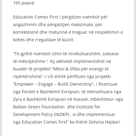
195 poenë
Education Comes First i përgëzon nxënësit për
angazhimin dhe përgatitjen maksimale, për
korrektësinë dhe maturinë e treguar në respektimin e
kohës dhe rregullave të kuizit.
“Të gjithë nxënësit ishin të mrekullueshëm, suksese
të mëtutjeshme ! Ky aktivitet implementohet në
kuadër të projektit “Mëso & Sfido për energji të
ripërtërishme”, I cili është përfitues nga projekti
“Empower – Engage – Build Ownership”, i financuar
nga fondet e Bashkimit Evropian, të menaxhuara nga
Zyra e Bashkimit Evropian në Kosovë, mbështetur nga
Balkan Green Foundation dhe Institute for
Development Policy (INDEP) , si dhe implementuar
nga Education Comes First” ka thënë Delvina Hajdari.