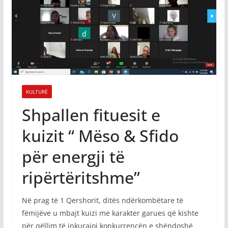
KULTURË
Shpallen fituesit e
kuizit “ Mëso & Sfido
për energji të
ripërtëritshme”
Në prag të 1 Qershorit, ditës ndërkombëtare të
fëmijëve u mbajt kuizi me karakter garues që kishte
për qëllim të inkurajoj konkurrencën e shëndoshë