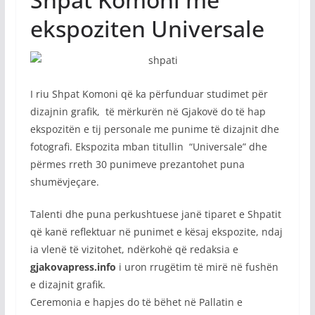
ekspoziten Universale
I riu Shpat Komoni që ka përfunduar studimet për
dizajnin grafik, të mërkurën në Gjakovë do të hap
ekspozitën e tij personale me punime të dizajnit dhe
fotografi. Ekspozita mban titullin “Universale” dhe
përmes rreth 30 punimeve prezantohet puna
shumëvjeçare.
Talenti dhe puna perkushtuese janë tiparet e Shpatit
që kanë reflektuar në punimet e kësaj ekspozite, ndaj
ia vlenë të vizitohet, ndërkohë që redaksia e
gjakovapress.info
i uron rrugëtim të mirë në fushën
e dizajnit grafik.
Ceremonia e hapjes do të bëhet në Pallatin e