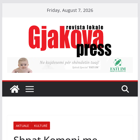
Skip
Friday, August 7, 2026
to
content
AKTUALE
KULTURË
Shpat Komoni me