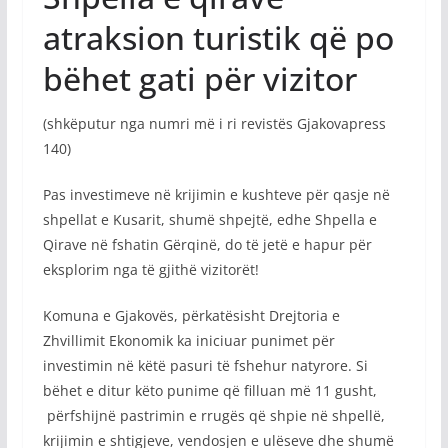
atraksion turistik që po
bëhet gati për vizitor
(shkëputur nga numri më i ri revistës Gjakovapress
140)
Pas investimeve në krijimin e kushteve për qasje në
shpellat e Kusarit, shumë shpejtë, edhe Shpella e
Qirave në fshatin Gërqinë, do të jetë e hapur për
eksplorim nga të gjithë vizitorët!
Komuna e Gjakovës, përkatësisht Drejtoria e
Zhvillimit Ekonomik ka iniciuar punimet për
investimin në këtë pasuri të fshehur natyrore. Si
bëhet e ditur këto punime që filluan më 11 gusht,
përfshijnë pastrimin e rrugës që shpie në shpellë,
krijimin e shtigjeve, vendosjen e ulëseve dhe shumë