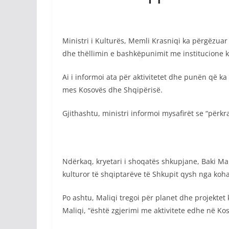
Ministri i Kulturës, Memli Krasniqi ka përgëzua
dhe thëllimin e bashkëpunimit me institucione k
Ai i informoi ata për aktivitetet dhe punën që ka
mes Kosovës dhe Shqipërisë.
Gjithashtu, ministri informoi mysafirët se “përk
Ndërkaq, kryetari i shoqatës shkupjane, Baki Mal
kulturor të shqiptarëve të Shkupit qysh nga koha
Po ashtu, Maliqi tregoi për planet dhe projektet k
Maliqi, “është zgjerimi me aktivitete edhe në Kos