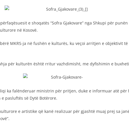
r përfaqësuesit e shoqatës “Sofra Gjakovare” nga Shkupi për punën 
ulturore në Kosovë.
 bërë MKRS-ja në fushën e kulturës, ku veçoi arritjen e objektivit t
rahja për kulturën është rritur vazhdimisht, me dyfishimin e buxhet
iqi ka falënderuar ministrin për pritjen, duke e informuar atë për 
 e pasluftës së Dytë Botërore.
ulturore e artistike që kanë realizuar për gjashtë muaj prej sa janë
ovë”.