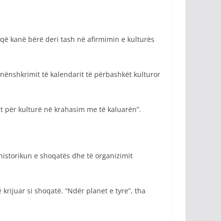
që kanë bërë deri tash në afirmimin e kulturës
ë nënshkrimit të kalendarit të përbashkët kulturor
it për kulturë në krahasim me të kaluarën”.
historikun e shoqatës dhe të organizimit
 krijuar si shoqatë. “Ndër planet e tyre”, tha