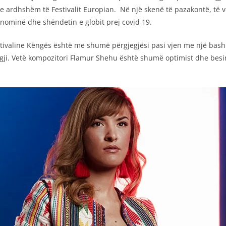
e ardhshëm të Festivalit Europian. Në një skenë të pazakontë, të 
onominë dhe shëndetin e globit prej covid 19.
Festivaline Këngës është me shumë përgjegjësi pasi vjen me një ba
gji. Vetë kompozitori Flamur Shehu është shumë optimist dhe besim