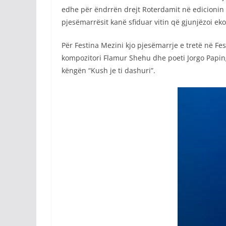
edhe për ëndrrën drejt Roterdamit në edicionin 
pjesëmarrësit kanë sfiduar vitin që gjunjëzoi ek
Për Festina Mezini kjo pjesëmarrje e tretë në 
kompozitori Flamur Shehu dhe poeti Jorgo Papin
këngën “Kush je ti dashuri”.