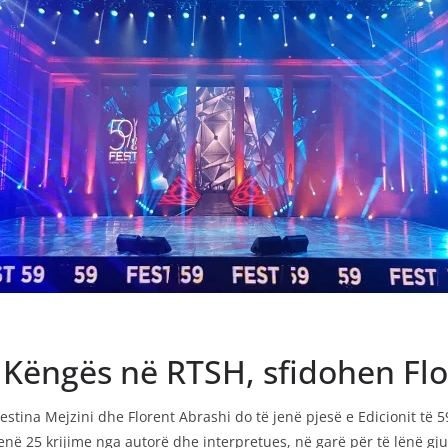
 I Këngës në RTSH, sfidohen Fl
stina Mejzini dhe Florent Abrashi do të jenë pjesë e Edicionit të 59-
enë 25 krijime nga autorë dhe interpretues, në garë për të lënë gj