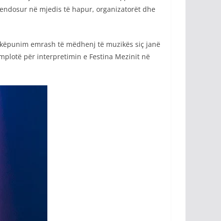
vendosur në mjedis të hapur, organizatorët dhe
shkëpunim emrash të mëdhenj të muzikës siç janë
plotë për interpretimin e Festina Mezinit në