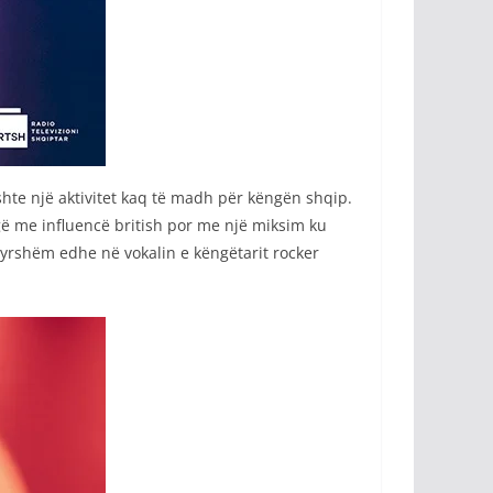
ishte një aktivitet kaq të madh për këngën shqip.
ngë me influencë british por me një miksim ku
yrshëm edhe në vokalin e këngëtarit rocker