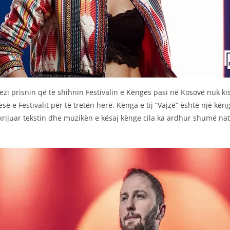
mezi prisnin që të shihnin Festivalin e Këngës pasi në Kosovë nuk k
së e Festivalit për të tretën herë. Kënga e tij “Vajzë” është një kë
rijuar tekstin dhe muzikën e kësaj kënge cila ka ardhur shumë nat