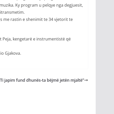
muzika. Ky program u pelqye nga degjuesit,
ritransmetim.
me rastin e shenimit te 34 vjetorit te
 Peja, kengetarë e instrumentistë që
io Gjakova.
Ti japim fund dhunës-ta bëjmë jetën mjaltë”