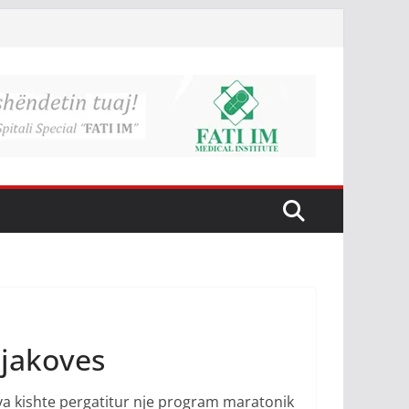
Gjakoves
ova kishte pergatitur nje program maratonik