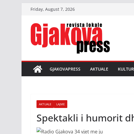
Skip
Friday, August 7, 2026
to
content
GJAKOVAPRESS
AKTUALE
KULTUR
AKTUALE
LAJME
Spektakli i humorit d