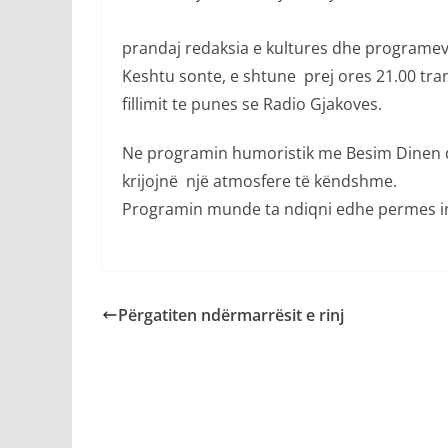
prandaj redaksia e kultures dhe programe
Keshtu sonte, e shtune prej ores 21.00 tran
fillimit te punes se Radio Gjakoves.
Ne programin humoristik me Besim Dinen dh
krijojnë një atmosfere të këndshme.
Programin munde ta ndiqni edhe permes int
Përgatiten ndërmarrësit e rinj