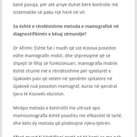
kanë pasoja, për atë arsye duhet bërë kontrolle më
sistematike së paku një herë në vit.
Sa është e rëndësishme metoda e mamografisë në
diagnostifikimin e kësaj sëmundje?
Dr Afrimi: Është fat i madh që sot Kosova posedon
edhe mamografin mobil, dhe shpresojmë që së
shpejti të filloj së funksionuari, mamografia mobile
është shumë më e rëndësishme për qytetarët e
Gjakovës pasi që vetëm në qendrën spitalore në
Gjakovë nuk posedon mamograf, kurse në qendrat
tjera të Kosovës ekziston.
Mirëpo metoda e kontrollit me ultrazë apo
mamosonografia është poashtu me efikasitet të lartë,
dhe këto dy metoda që plotësojnë njëra-tjetrën.