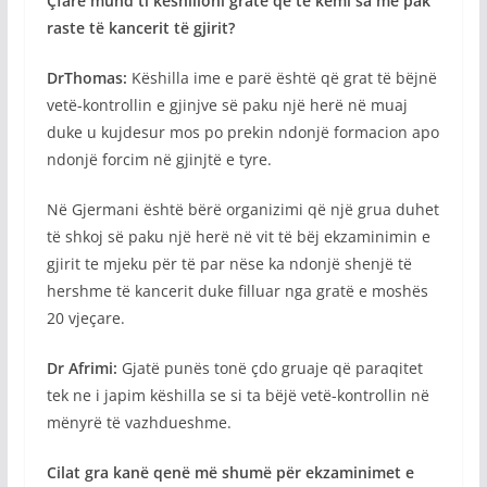
Çfarë mund ti këshilloni gratë që të kemi sa me pak
raste të kancerit të gjirit?
DrThomas:
Këshilla ime e parë është që grat të bëjnë
vetë-kontrollin e gjinjve së paku një herë në muaj
duke u kujdesur mos po prekin ndonjë formacion apo
ndonjë forcim në gjinjtë e tyre.
Në Gjermani është bërë organizimi që një grua duhet
të shkoj së paku një herë në vit të bëj ekzaminimin e
gjirit te mjeku për të par nëse ka ndonjë shenjë të
hershme të kancerit duke filluar nga gratë e moshës
20 vjeçare.
Dr Afrimi:
Gjatë punës tonë çdo gruaje që paraqitet
tek ne i japim këshilla se si ta bëjë vetë-kontrollin në
mënyrë të vazhdueshme.
Cilat gra kanë qenë më shumë për ekzaminimet e