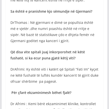
me këtë lloj të kancerit është në rritje e sipër.
Sa është e pranishme kjo sëmundje në Gjermani?
DrThomas : Në gjermani e dimë se popullsia është
më e vjetër ,dhe numri poashtu është në rritje e
sipër. Në bazë të statistikave çdo e dhjeta femër në
Gjermani goditet nga kanceri i gjirit.
Që disa vite spitali juaj inkorporohet në këtë
fushatë, si ka ecur puna gjatë këtij viti?
DrAfrimi: Ky është viti i katërt që Spitali “Fati Im” kyçet
ne këtë fushatë të luftës kundër kancerit të gjirit duke
ofruar shërbime pa pagesë.
Për çfarë ekzaminimesh bëhet fjalë?
Dr Afrimi : Kemi bërë ekzaminimet klinike, kontrollet