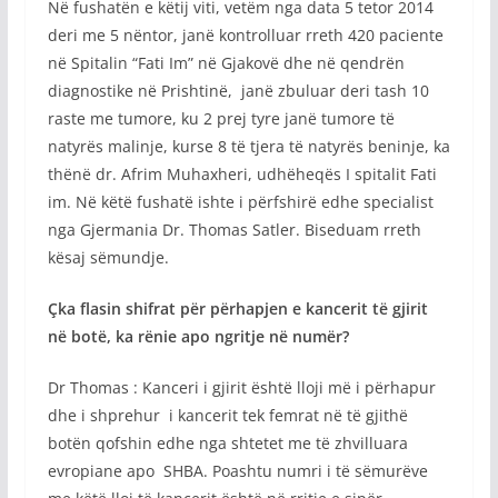
Në fushatën e këtij viti, vetëm nga data 5 tetor 2014
deri me 5 nëntor, janë kontrolluar rreth 420 paciente
në Spitalin “Fati Im” në Gjakovë dhe në qendrën
diagnostike në Prishtinë, janë zbuluar deri tash 10
raste me tumore, ku 2 prej tyre janë tumore të
natyrës malinje, kurse 8 të tjera të natyrës beninje, ka
thënë dr. Afrim Muhaxheri, udhëheqës I spitalit Fati
im. Në këtë fushatë ishte i përfshirë edhe specialist
nga Gjermania Dr. Thomas Satler. Biseduam rreth
kësaj sëmundje.
Çka flasin shifrat për përhapjen e kancerit të gjirit
në botë, ka rënie apo ngritje në numër?
Dr Thomas : Kanceri i gjirit është lloji më i përhapur
dhe i shprehur i kancerit tek femrat në të gjithë
botën qofshin edhe nga shtetet me të zhvilluara
evropiane apo SHBA. Poashtu numri i të sëmurëve