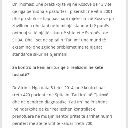
Dr Thomas: Unë praktikoj të vij në Kosovë që 13 vite ,
që nga periudha e pasluftës, pikërisht në vitin 2001
dhe po shoh se hap pas hapi mjekësia në Kosovë po
zhvillohen dhe tani ne kemi një standard të punës
pothuaj se të njëjtë sikur në shtetet e Evropës ose
SHBA. Dhe, sot në spitalin “Fati Im” unë mund të
ekzaminoj dhe zgjidhë problemet me të njëjtat
standarde sikur në Gjermani.
Sa kontrolla keni arritur që ti realizoni në këtë
fushatë?
Dr Afrimi: Nga data 5 tetor 2014 janë kontrolluar
rreth 420 paciente në Spitalin “Fati Im” në Gjakovë
dhe në qendrën diagnostike “Fati Im” në Prishtinë,
në ndërkohë që kur realizohen kontrollet e
prenotuara në muajin nëntor pritet të arrihet numri i
përafërt me atë të vitit të kaluar rreth 700.