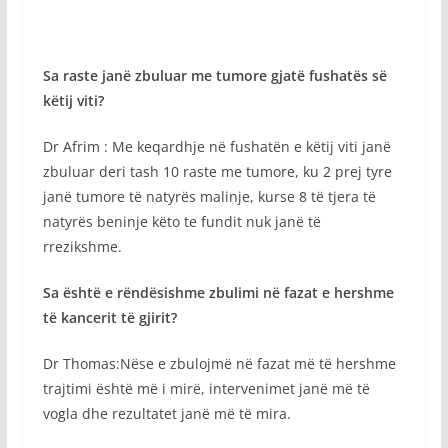
Sa raste janë zbuluar me tumore gjatë fushatës së
këtij viti?
Dr Afrim : Me keqardhje në fushatën e këtij viti janë
zbuluar deri tash 10 raste me tumore, ku 2 prej tyre
janë tumore të natyrës malinje, kurse 8 të tjera të
natyrës beninje këto te fundit nuk janë të
rrezikshme.
Sa është e rëndësishme zbulimi në fazat e hershme
të kancerit të gjirit?
Dr Thomas:Nëse e zbulojmë në fazat më të hershme
trajtimi është më i mirë, intervenimet janë më të
vogla dhe rezultatet janë më të mira.