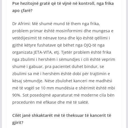
Pse hezitojnë gratë që të vijnë në kontroll, nga frika
apo çfarë?
Dr Afrimi: Më shumë mund të them nga frika,
problem primar është mosinformimi dhe mungesa e
vetëdijesimit të nënave tona dhe kjo është qëllimi i
gjithë këtyre fushatave që bëhet nga OJQ-të nga
organizata JETA-VITA, etj. Tjetër problem është frika
nga zbulimi i hershëm i sëmundjes i cili është veprim
shumë i gabuar, pra pacientet duhet bindur, se
zbulimi sa më i hershëm është dobi për trajtimin e
kësaj sëmundje. Nëse zbulohet kanceri me madhësi
më të vogël se 10 mm mundësia e shërimit është mbi
90%. Sot posedojmë aparaturat më moderne cila bën
procedurën më efikase dhe më të saktë.
Cilët janë shkaktarët më të theksuar të kancerit të
gjirit?