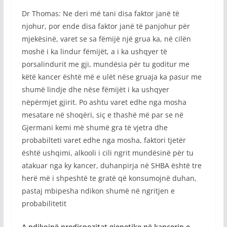
Dr Thomas: Ne deri më tani disa faktor janë të
njohur, por ende disa faktor janë të panjohur për
mjekësinë, varet se sa fëmijë një grua ka, në cilën
moshë i ka lindur fëmijët, a i ka ushqyer të
porsalindurit me gji, mundësia për tu goditur me
këtë kancer është më e ulët nëse gruaja ka pasur me
shumë lindje dhe nëse fëmijët i ka ushqyer
nëpërmjet gjirit. Po ashtu varet edhe nga mosha
mesatare në shoqëri, siç e thashë më par se në
Gjermani kemi më shumë gra të vjetra dhe
probabilteti varet edhe nga mosha, faktori tjetër
është ushqimi, alkooli i cili ngrit mundësinë për tu
atakuar nga ky kancer, duhanpirja në SHBA është tre
herë më i shpeshtë te gratë që konsumojnë duhan,
pastaj mbipesha ndikon shumë në ngritjen e
probabilitetit
A ndikojnë predispozitat gjenetike në kancerin e