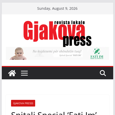
Skip
Sunday, August 9, 2026
to
content
GJAKOVA PRESSS
Spitali Special ‘Fati Im’