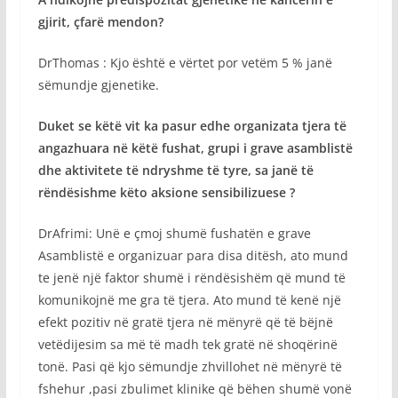
gjirit, çfarë mendon?
DrThomas : Kjo është e vërtet por vetëm 5 % janë
sëmundje gjenetike.
Duket se këtë vit ka pasur edhe organizata tjera të
angazhuara në këtë fushat, grupi i grave asamblistë
dhe aktivitete të ndryshme të tyre, sa janë të
rëndësishme këto aksione sensibilizuese ?
DrAfrimi: Unë e çmoj shumë fushatën e grave
Asamblistë e organizuar para disa ditësh, ato mund
te jenë një faktor shumë i rëndësishëm që mund të
komunikojnë me gra të tjera. Ato mund të kenë një
efekt pozitiv në gratë tjera në mënyrë që të bëjnë
vetëdijesim sa më të madh tek gratë në shoqërinë
tonë. Pasi që kjo sëmundje zhvillohet në mënyrë të
fshehur ,pasi zbulimet klinike që bëhen shumë vonë