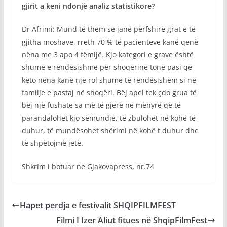
gjirit a keni ndonjë analiz statistikore?
Dr Afrimi: Mund të them se janë përfshirë grat e të
gjitha moshave, rreth 70 % të pacienteve kanë qenë
nëna me 3 apo 4 fëmijë. Kjo kategori e grave është
shumë e rëndësishme për shoqërinë tonë pasi që
këto nëna kanë një rol shumë të rëndësishëm si në
familje e pastaj në shoqëri. Bëj apel tek çdo grua të
bëj një fushate sa më të gjerë në mënyrë që të
parandalohet kjo sëmundje, të zbulohet në kohë të
duhur, të mundësohet shërimi në kohë t duhur dhe
të shpëtojmë jetë.
Shkrim i botuar ne Gjakovapress, nr.74
Hapet perdja e festivalit SHQIPFILMFEST
Filmi I Izer Aliut fitues në ShqipFilmFest