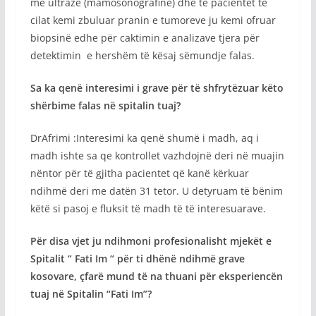
me ultrazë (mamosonografinë) dhe të pacientët të
cilat kemi zbuluar pranin e tumoreve ju kemi ofruar
biopsinë edhe për caktimin e analizave tjera për
detektimin e hershëm të kësaj sëmundje falas.
Sa ka qenë interesimi i grave për të shfrytëzuar këto
shërbime falas në spitalin tuaj?
DrAfrimi :Interesimi ka qenë shumë i madh, aq i
madh ishte sa qe kontrollet vazhdojnë deri në muajin
nëntor për të gjitha pacientet që kanë kërkuar
ndihmë deri me datën 31 tetor. U detyruam të bënim
këtë si pasoj e fluksit të madh të të interesuarave.
Për disa vjet ju ndihmoni profesionalisht mjekët e
Spitalit “ Fati Im “ për ti dhënë ndihmë grave
kosovare, çfarë mund të na thuani për eksperiencën
tuaj në Spitalin “Fati Im”?