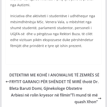
nga Autizmi.
Iniciativa dhe aktiviteti i studentëve i udhëhequr nga
mësimdhënësja MSc. Venera Vala, u mbështet nga
shumë studentë, parlamenti studentor, personeli i
UGJFA-së dhe u përgëzua nga Rektori Buza, të cilët
edhe vizituan pikën ekspozuese duke përshëndetur
fëmijët dhe prindërit e tyre që ishin prezent.
DETEKTIMI ME KOHË I ANOMALIVE TË ZEMRËS SË
FRYTIT GARANCI PËR SHËNDET TË MIRË thotë Dr.
Bleta Baruti Domi, Gjinekologe Obstetre
Arbiesi në rolin kryesor në filmin”Ti mund të më
quash Xhon”