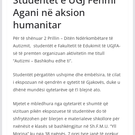
Agani në aksion
humanitar
Për të shënuar 2 Prillin – Ditën Ndërkombëtare të
Autizmit, studentët e Fakultetit të Edukimit të UGJFA-
së të premten organizuan aktivitetin me titull
“Autizmi – Bashkohu edhe ti”.
Studentët përgatitën ushqime dhe ëmbëlsira, të cilat
i ekspozuan në qendrën e qytetit të Gjakovës, duke u
dhënë mundësi qytetarëve që t’i blejnë ato.
Mjetet e mbledhura nga qytetarët e shumtë që
vizituan pikën ekspozuese të studentëve do të
shfrytëzohen për blerjen e materialeve shkollore për
nxënësit e klasës së bashkëngjitur në Sh.F.M.U. “Yll
Morina” ku nga 38 nxënës, 7 prej tyre janë të prekur