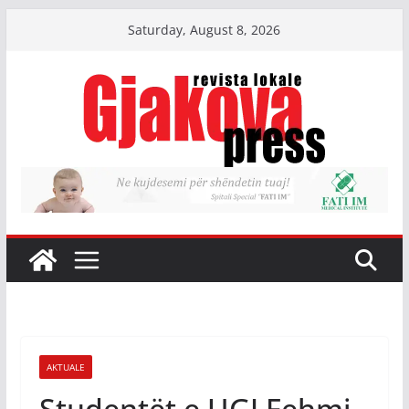
Skip
Saturday, August 8, 2026
to
content
AKTUALE
Studentët e UGJ Fehmi