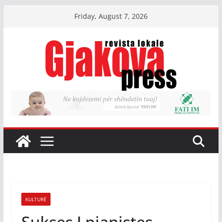
Skip
Friday, August 7, 2026
to
content
KULTURË
Sukses I pianistes