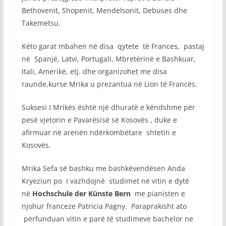
Bethovenit, Shopenit, Mendelsonit, Debuses dhe
Takemetsu.
Këto garat mbahen në disa qytete të Frances, pastaj
në Spanjë, Latvi, Portugali, Mbretërinë e Bashkuar,
Itali, Amerikë, etj. dhe organizohet me disa
raunde,kurse Mrika u prezantua në Lion të Francës.
Suksesi I Mrikës është një dhuratë e këndshme për
pesë vjetorin e Pavarësisë së Kosovës , duke e
afirmuar në arenën ndërkombëtare shtetin e
Kosovës.
Mrika Sefa së bashku me bashkëvendësen Anda
Kryeziun po I vazhdojnë studimet në vitin e dytë
në
Hochschule der Künste Bern
me pianisten e
njohur franceze Patricia Pagny. Paraprakisht ato
përfunduan vitin e parë të studimeve bachelor ne