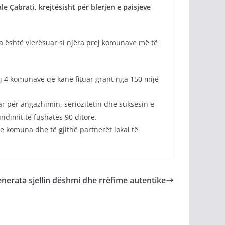
 Çabrati, krejtësisht për blerjen e paisjeve
sa është vlerësuar si njëra prej komunave më të
ej 4 komunave që kanë fituar grant nga 150 mijë
ar për angazhimin, seriozitetin dhe suksesin e
ndimit të fushatës 90 ditore.
se komuna dhe të gjithë partnerët lokal të
enerata sjellin dëshmi dhe rrëfime autentike