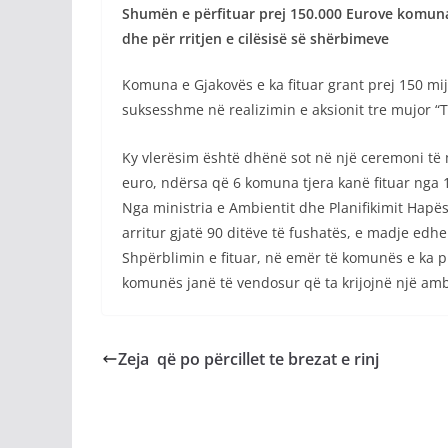
Shumën e përfituar prej 150.000 Eurove komuna 
dhe për rritjen e cilësisë së shërbimeve
Komuna e Gjakovës e ka fituar grant prej 150 mi
suksesshme në realizimin e aksionit tre mujor “
Ky vlerësim është dhënë sot në një ceremoni të 
euro, ndërsa që 6 komuna tjera kanë fituar nga 
Nga ministria e Ambientit dhe Planifikimit Hapës
arritur gjatë 90 ditëve të fushatës, e madje edh
Shpërblimin e fituar, në emër të komunës e ka pr
komunës janë të vendosur që ta krijojnë një amb
Zeja që po përcillet te brezat e rinj