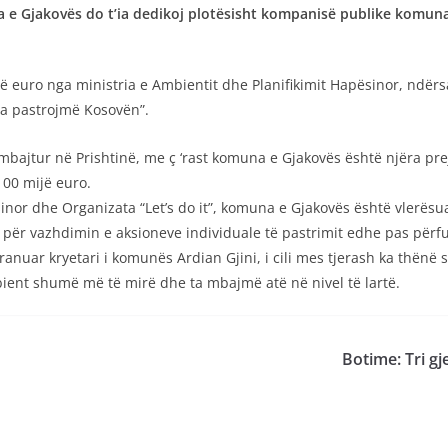
e Gjakovës do t’ia dedikoj plotësisht kompanisë publike komunale
jë euro nga ministria e Ambientit dhe Planifikimit Hapësinor, ndër
Ta pastrojmë Kosovën”.
mbajtur në Prishtinë, me ç ‘rast komuna e Gjakovës është njëra pr
100 mijë euro.
inor dhe Organizata “Let’s do it”, komuna e Gjakovës është vlerësu
e për vazhdimin e aksioneve individuale të pastrimit edhe pas përfu
anuar kryetari i komunës Ardian Gjini, i cili mes tjerash ka thënë 
ient shumë më të mirë dhe ta mbajmë atë në nivel të lartë.
Botime: Tri gj