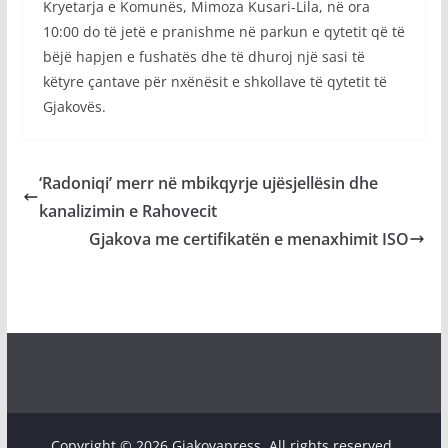
Kryetarja e Komunës, Mimoza Kusari-Lila, në ora
10:00 do të jetë e pranishme në parkun e qytetit që të
bëjë hapjen e fushatës dhe të dhuroj një sasi të
këtyre çantave për nxënësit e shkollave të qytetit të
Gjakovës.
‘Radoniqi’ merr në mbikqyrje ujësjellësin dhe
kanalizimin e Rahovecit
Gjakova me certifikatën e menaxhimit ISO
Copyright © 2026 Gjakovapress. All rights reserved.