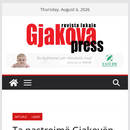
Skip
Thursday, August 6, 2026
to
content
AKTUALE
LAJME
Ta pastrojmë Gjakovën