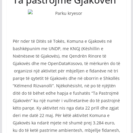
Për nder të Ditës së Tokës, Komuna e Gjakovës në
bashkëpunim me UNDP, me KNGJ (Këshillin e
Nxënëseve të Gjakovës), me Qendrën Rinore të
Gjakovës dhe me OpenDataKosovo, të mërkurën do të
organizoi një aktivitet për mbjelljen e fidanëve në tri
parqe të qytetit të Gjakovës dhe në oborrin e Shkollës
“Këlmend Rizvanolli”. Njëkohësisht, në po të njëjtën
ditë do të bëhet edhe hapja e fushatës “Ta Pastrojmë
Gjakovën” ku një numër i vullnetarëve do të pastrojnë
këto parqe. Ky aktivitet nis nga data 22 prill dhe zgjat
deri me datë 22 maj. Për këtë aktivitet Komuna e
Gjakovës ka ndarë mjete në shumë prej 3.284 euro,
ku do të ketë pastrime ambientesh, mbjellje fidanesh,