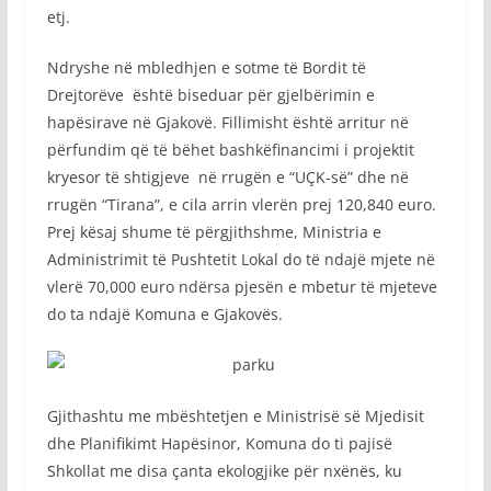
etj.
Ndryshe në mbledhjen e sotme të Bordit të
Drejtorëve është biseduar për gjelbërimin e
hapësirave në Gjakovë. Fillimisht është arritur në
përfundim që të bëhet bashkëfinancimi i projektit
kryesor të shtigjeve në rrugën e “UÇK-së” dhe në
rrugën “Tirana”, e cila arrin vlerën prej 120,840 euro.
Prej kësaj shume të përgjithshme, Ministria e
Administrimit të Pushtetit Lokal do të ndajë mjete në
vlerë 70,000 euro ndërsa pjesën e mbetur të mjeteve
do ta ndajë Komuna e Gjakovës.
Gjithashtu me mbështetjen e Ministrisë së Mjedisit
dhe Planifikimt Hapësinor, Komuna do ti pajisë
Shkollat me disa çanta ekologjike për nxënës, ku