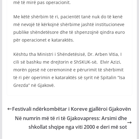
më të mirë pas operacionit.
Me këtë shërbim të ri, pacientët tanë nuk do të kenë
më nevojë të kërkojnë shërbime jashtë institucioneve
publike shëndetësore dhe të shpenzojnë qindra euro
për operacionet e kataraktës.
Kështu tha Ministri i Shëndetësisë, Dr. Arben Vitia, I
cili së bashku me drejtorin e ShSKUK-së, Elvir Azizi,
morën pjesë në ceremoninë e përurimit të shërbimit
të ri për operimin e kataraktës së syrit në Spitalin “Isa
Grezda” në Gjakovë.
Festivali ndërkombëtar i Koreve gjallëroi Gjakovën
Në numrin më të ri të Gjakovapress: Arsimi dhe
shkollat shqipe nga viti 2000 e deri më sot