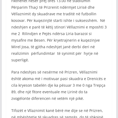
rikthehet nesër prej ores 13.00 në stadiumin
Përparim Thaçi të Prizrenit ndërmjet Lirisë dhe
Vëllaznimit dy skuadrave me traditë në futbollin
kosovar. Për kuqezinjtë starti ishte i suksesshëm. Në
ndeshjen e parë të këtij stinori Vëllaznimi e mposhti 3
me 2 Rilindjen e Pejës ndërsa Liria barazoi si
mysafire me Besen. Për kryetrajnerin e kuqezinjve
Mirel Josa, të gjitha ndeshjet janë derbi deri në
realizimin përfundimtar të synimit për hyrje në
superligë.
Para ndeshjes së nesërme në Prizren, Vëllaznimi
është akoma më i motivuar pasi skuadra e Drenicës e
cila kryeson tabelën dje ka pësuar 3 me 0 nga Trepça
89, dhe një fitore eventuale me Lirinë do ta
zvogëlonte diferencen në vetëm një pikë.
Tifozët e Vllaznimit kanë bërë me dije se në Prizren,
në mbështetje të skuadres së zemrës, do të shkojnë