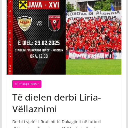
TË PËRGJITHSHME
Të dielen derbi Liria-
Vëllaznimi
Derbi i vjetër i Rrafshit të Dukagjinit në futboll