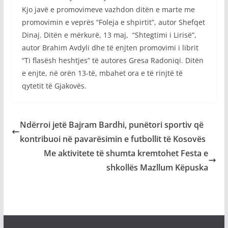
Kjo javë e promovimeve vazhdon ditën e marte me
promovimin e veprës “Foleja e shpirtit”, autor Shefqet
Dinaj. Ditën e mërkurë, 13 maj, “Shtegtimi i Lirisë”,
autor Brahim Avdyli dhe të enjten promovimi i librit
“Ti flasësh heshtjes” të autores Gresa Radoniqi. Ditën
e enjte, në orën 13-të, mbahet ora e të rinjtë të
qytetit të Gjakovës.
Ndërroi jetë Bajram Bardhi, punëtori sportiv që
kontribuoi në pavarësimin e futbollit të Kosovës
Me aktivitete të shumta kremtohet Festa e
shkollës Mazllum Këpuska