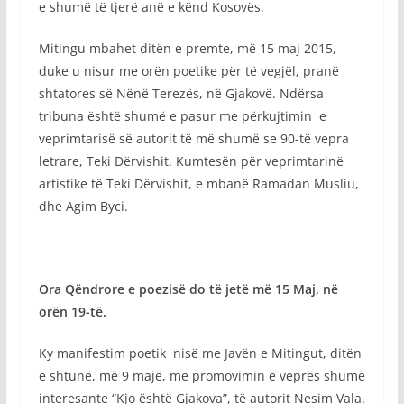
e shumë të tjerë anë e kënd Kosovës.
Mitingu mbahet ditën e premte, më 15 maj 2015,
duke u nisur me orën poetike për të vegjël, pranë
shtatores së Nënë Terezës, në Gjakovë. Ndërsa
tribuna është shumë e pasur me përkujtimin e
veprimtarisë së autorit të më shumë se 90-të vepra
letrare, Teki Dërvishit. Kumtesën për veprimtarinë
artistike të Teki Dërvishit, e mbanë Ramadan Musliu,
dhe Agim Byci.
Ora Qëndrore e poezisë do të jetë më 15 Maj, në
orën 19-të.
Ky manifestim poetik nisë me Javën e Mitingut, ditën
e shtunë, më 9 majë, me promovimin e veprës shumë
interesante “Kjo është Gjakova”, të autorit Nesim Vala.