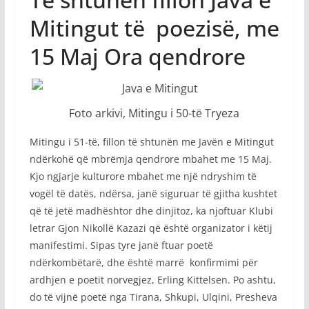
Mitingut të poezisë, me
15 Maj Ora qendrore
Foto arkivi, Mitingu i 50-të Tryeza
Mitingu i 51-të, fillon të shtunën me Javën e Mitingut
ndërkohë që mbrëmja qendrore mbahet me 15 Maj.
Kjo ngjarje kulturore mbahet me një ndryshim të
vogël të datës, ndërsa, janë siguruar të gjitha kushtet
që të jetë madhështor dhe dinjitoz, ka njoftuar Klubi
letrar Gjon Nikollë Kazazi që është organizator i këtij
manifestimi. Sipas tyre janë ftuar poetë
ndërkombëtarë, dhe është marrë konfirmimi për
ardhjen e poetit norvegjez, Erling Kittelsen. Po ashtu,
do të vijnë poetë nga Tirana, Shkupi, Ulqini, Presheva