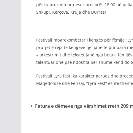
për tu prezantuar neser prej orës 18.00 në pallat
Shkupi, Kërçova, Kruja dhe Durrësi
Festivali mbarëkombëtar i këngës për fëmijë “Lyra 
prurjet e reja të këngëve që janë të punuara më 
– orkestrimit dhe tekstet janë nga bota e fëmijëv
talentuar dhe pse ndoshta për shumë kënd do të
Festivali Lyra fest ka karakter garues dhe proced
Maqedonisë dhe Ferizaj. “Lyra Fest” është them
Fatura e dëmeve nga vërshimet rreth 209 m