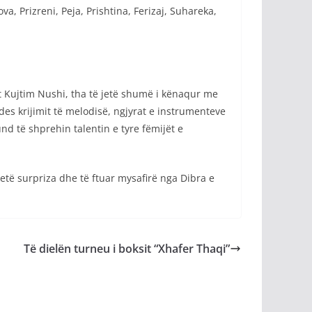
a, Prizreni, Peja, Prishtina, Ferizaj, Suhareka,
alit Kujtim Nushi, tha të jetë shumë i kënaqur me
es krijimit të melodisë, ngjyrat e instrumenteve
nd të shprehin talentin e tyre fëmijët e
ketë surpriza dhe të ftuar mysafirë nga Dibra e
Të dielën turneu i boksit “Xhafer Thaqi”