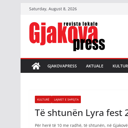
Skip
Saturday, August 8, 2026
to
content
GJAKOVAPRESS
AKTUALE
KULTUR
KULTURË
LAJMET E SHPEJTA
Të shtunën Lyra fest 
Për herë të 10 me radhë, të shtunën, në Gjakovë 