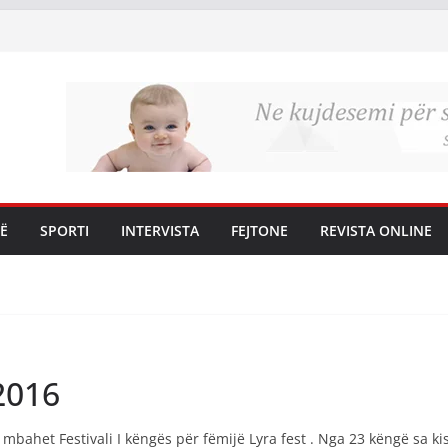
Ë
SPORTI
INTERVISTA
FEJTONE
REVISTA ONLINE
2016
mbahet Festivali I këngës për fëmijë Lyra fest . Nga 23 këngë sa k