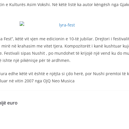
in e Kulturës Asim Vokshi. Në këtë listë ka autor këngësh nga Gjakov
Fest”, këtë vit vjen me edicionin e 10-të jubilar. Drejtori i festiv
mirë në krahasim me vitet tjera. Kompozitorët i kanë kushtuar kujd
e. Festivali sipas Nushit , po mundohet të krijojë një vend ku do mu
 ishte një pikënisje për të ardhmen.
ura edhe këtë vit është e njëjta si çdo herë, por Nushi premtoi të 
eluar në vitin 2007 nga OJQ Neo Musica
ijë euro