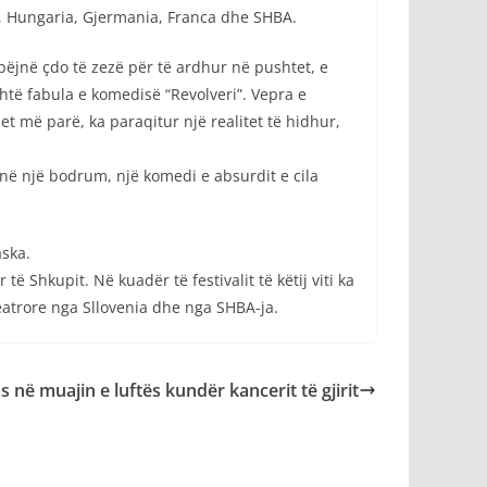
ia, Hungaria, Gjermania, Franca dhe SHBA.
t bëjnë çdo të zezë për të ardhur në pushtet, e
shtë fabula e komedisë “Revolveri”. Vepra e
 më parë, ka paraqitur një realitet të hidhur,
 në një bodrum, një komedi e absurdit e cila
aska.
të Shkupit. Në kuadër të festivalit të këtij viti ka
teatrore nga Sllovenia dhe nga SHBA-ja.
as në muajin e luftës kundër kancerit të gjirit