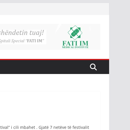
l” i cili mbahet . Gjatë 7 netëve të festivalit