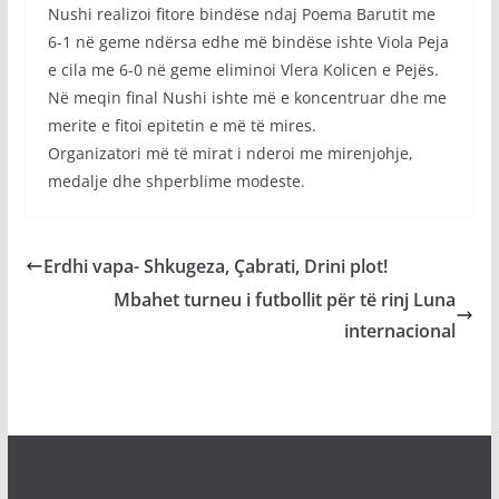
Nushi realizoi fitore bindëse ndaj Poema Barutit me
6-1 në geme ndërsa edhe më bindëse ishte Viola Peja
e cila me 6-0 në geme eliminoi Vlera Kolicen e Pejës.
Në meqin final Nushi ishte më e koncentruar dhe me
merite e fitoi epitetin e më të mires.
Organizatori më të mirat i nderoi me mirenjohje,
medalje dhe shperblime modeste.
Erdhi vapa- Shkugeza, Çabrati, Drini plot!
Mbahet turneu i futbollit për të rinj Luna
internacional