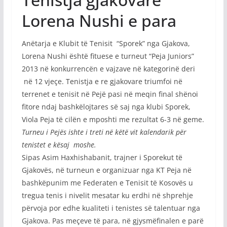
Lorena Nushi e para
Anëtarja e Klubit të Tenisit “Sporek” nga Gjakova,
Lorena Nushi është fituese e turneut “Peja Juniors”
2013 në konkurrencën e vajzave në kategorinë deri
në 12 vjeçe. Tenistja e re gjakovare triumfoi në
terrenet e tenisit në Pejë pasi në meqin final shënoi
fitore ndaj bashkëlojtares së saj nga klubi Sporek,
Viola Peja të cilën e mposhti me rezultat 6-3 në geme.
Turneu i Pejës ishte i treti në këtë vit kalendarik për
tenistet e kësaj moshe.
Sipas Asim Haxhishabanit, trajner i Sporekut të
Gjakovës, në turneun e organizuar nga KT Peja në
bashkëpunim me Federaten e Tenisit të Kosovës u
tregua tenis i nivelit mesatar ku erdhi në shprehje
përvoja por edhe kualiteti i tenistes së talentuar nga
Gjakova. Pas meçeve të para, në gjysmëfinalen e parë