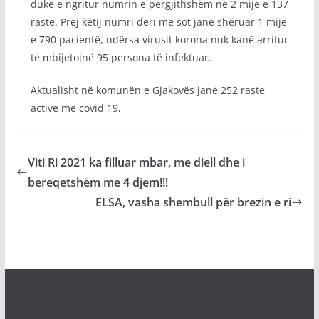
duke e ngritur numrin e përgjithshëm në 2 mijë e 137
raste. Prej këtij numri deri me sot janë shëruar 1 mijë
e 790 pacientë, ndërsa virusit korona nuk kanë arritur
të mbijetojnë 95 persona të infektuar.
Aktualisht në komunën e Gjakovës janë 252 raste
active me covid 19
.
Viti Ri 2021 ka filluar mbar, me diell dhe i
bereqetshëm me 4 djem!!!
ELSA, vasha shembull për brezin e ri