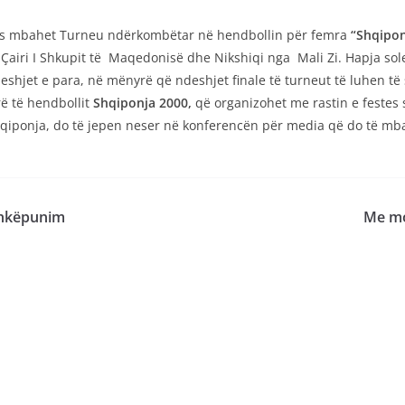
vës mbahet Turneu ndërkombëtar në hendbollin për femra
“Shqipon
 Çairi I Shkupit të Maqedonisë dhe Nikshiqi nga Mali Zi. Hapja s
eshjet e para, në mënyrë që ndeshjet finale të turneut të luhen të
ë të hendbollit
Shqiponja 2000,
që organizohet me rastin e festes
 Shqiponja, do të jepen neser në konferencën për media që do të mb
shkëpunim
Me mo