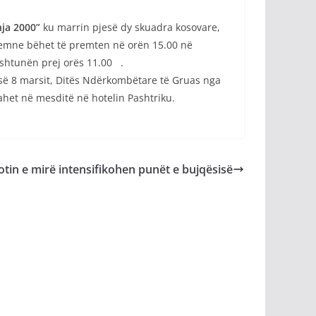
ja 2000”
ku marrin pjesë dy skuadra kosovare,
olemne bëhet të premten në orën 15.00 në
 shtunën prej orës 11.00 .
 së 8 marsit, Ditës Ndërkombëtare të Gruas nga
ahet në mesditë në hotelin Pashtriku.
tin e mirë intensifikohen punët e bujqësisë