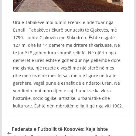
Ura e Tabakëve mbi lumin Erenik, e ndërtuar nga
Esnafi i Tabakëve (lëkurë punuesit) të Gjakovës, më
1790, lidhte Gjakovën me Shkodrën. Është e gjatë
127 m. dhe ka 14 qemere me dritare shkarkuese. Në
te janë të gdhendura shumë reliefë. Në njërin nga
qemerët e urës është e gdhendur një pëllëmbë dore
me gishta, një rozetë e vogël me një sferë në mes
dhe me rreze në mes të saj, me një figurë në trajtë
gërshëre, vegël pune e esnafit që e ndërtoi urën. Në
vendimin mbi mbrojtjen e saj thuhet se ka vlera
historike, sociologjike, artistike, urbanistike dhe
kulturore. Është nën mbrojtën e ligjit që nga viti 1962.
Federata e Futbollit të Kosovës: Xaja ishte