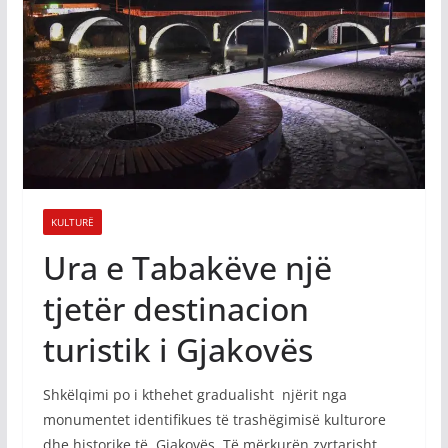
KULTURË
Ura e Tabakëve një
tjetër destinacion
turistik i Gjakovës
Shkëlqimi po i kthehet gradualisht njërit nga
monumentet identifikues të trashëgimisë kulturore
dhe historike të Gjakovës. Të mërkurën zyrtarisht,