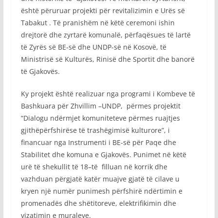
është përuruar projekti për revitalizimin e Urës së
Tabakut . Të pranishëm në këtë ceremoni ishin
drejtorë dhe zyrtarë komunalë, përfaqësues të lartë
të Zyrës së BE-së dhe UNDP-së në Kosovë, të
Ministrisë së Kulturës, Rinisë dhe Sportit dhe banorë
të Gjakovës.
Ky projekt është realizuar nga programi i Kombeve të
Bashkuara për Zhvillim –UNDP, përmes projektit
“Dialogu ndërmjet komuniteteve përmes ruajtjes
gjithëpërfshirëse të trashëgimisë kulturore”, i
financuar nga Instrumenti i BE-së për Paqe dhe
Stabilitet dhe komuna e Gjakovës. Punimet në këtë
urë të shekullit të 18–të filluan në korrik dhe
vazhduan përgjatë katër muajve gjatë të cilave u
kryen një numër punimesh përfshirë ndërtimin e
promenadës dhe shëtitoreve, elektrifikimin dhe
vizatimin e muraleve.