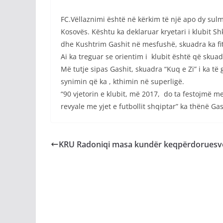
FC.Vëllaznimi është në kërkim të një apo dy sulmu
Kosovës. Kështu ka deklaruar kryetari i klubit S
dhe Kushtrim Gashit në mesfushë, skuadra ka fi
Ai ka treguar se orientim i klubit është që skua
Më tutje sipas Gashit, skuadra “Kuq e Zi” i ka t
synimin që ka , kthimin në superligë.
“90 vjetorin e klubit, më 2017, do ta festojmë 
revyale me yjet e futbollit shqiptar” ka thënë Gas
KRU Radoniqi masa kundër keqpërdoruesve t