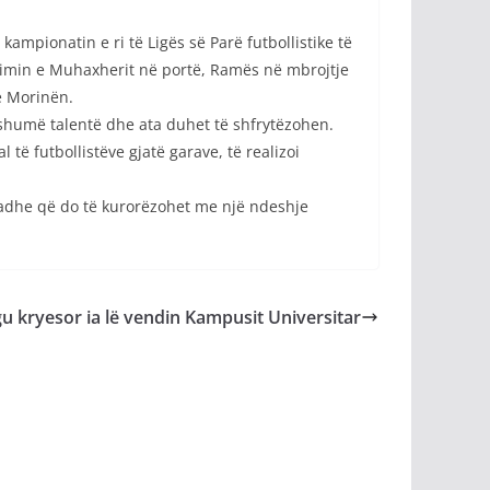
kampionatin e ri të Ligës së Parë futbollistike të
kthimin e Muhaxherit në portë, Ramës në mbrojtje
e Morinën.
a shumë talentë dhe ata duhet të shfrytëzohen.
ë futbollistëve gjatë garave, të realizoi
madhe që do të kurorëzohet me një ndeshje
u kryesor ia lë vendin Kampusit Universitar