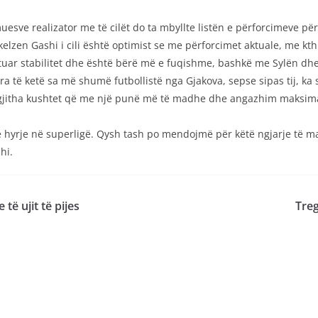
esve realizator me të cilët do ta mbyllte listën e përforcimeve për 
hkelzen Gashi i cili është optimist se me përforcimet aktuale, me 
tuar stabilitet dhe është bërë më e fuqishme, bashkë me Sylën dh
dra të ketë sa më shumë futbollistë nga Gjakova, sepse sipas tij, k
ë gjitha kushtet që me një punë më të madhe dhe angazhim maksimal t
me hyrje në superligë. Qysh tash po mendojmë për këtë ngjarje të 
hi.
ë ujit të pijes
Treg