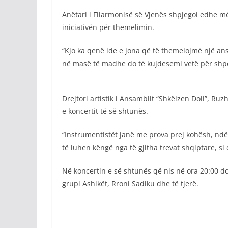
Anëtari i Filarmonisë së Vjenës shpjegoi edhe më
iniciativën për themelimin.
“Kjo ka qenë ide e jona që të themelojmë një an
në masë të madhe do të kujdesemi vetë për shpen
Drejtori artistik i Ansamblit “Shkëlzen Doli”, Ru
e koncertit të së shtunës.
“Instrumentistët janë me prova prej kohësh, ndë
të luhen këngë nga të gjitha trevat shqiptare, si
Në koncertin e së shtunës që nis në ora 20:00 do
grupi Ashikët, Rroni Sadiku dhe të tjerë.