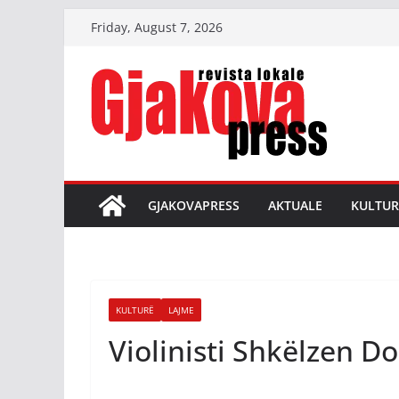
Skip
Friday, August 7, 2026
to
content
GJAKOVAPRESS
AKTUALE
KULTUR
KULTURË
LAJME
Violinisti Shkëlzen D