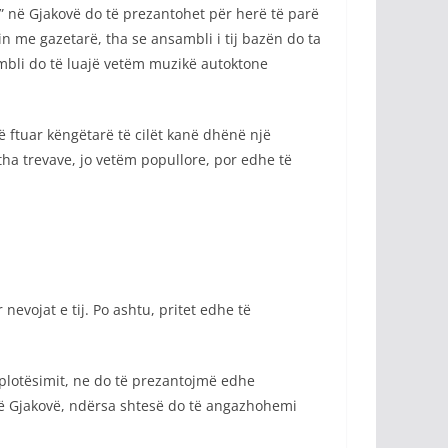
hi” në Gjakovë do të prezantohet për herë të parë
n me gazetarë, tha se ansambli i tij bazën do ta
ambli do të luajë vetëm muzikë autoktone
 ftuar këngëtarë të cilët kanë dhënë një
tha trevave, jo vetëm popullore, por edhe të
nevojat e tij. Po ashtu, pritet edhe të
 plotësimit, ne do të prezantojmë edhe
në Gjakovë, ndërsa shtesë do të angazhohemi