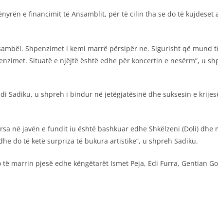
nyrën e financimit të Ansamblit, për të cilin tha se do të kujdeset
sambël. Shpenzimet i kemi marrë përsipër ne. Sigurisht që mund të
zimet. Situatë e njëjtë është edhe për koncertin e nesërm”, u shp
zhdi Sadiku, u shpreh i bindur në jetëgjatësinë dhe suksesin e krijes
rsa në javën e fundit iu është bashkuar edhe Shkëlzeni (Doli) dhe 
 dhe do të ketë surpriza të bukura artistike”, u shpreh Sadiku.
 të marrin pjesë edhe këngëtarët Ismet Peja, Edi Furra, Gentian Go