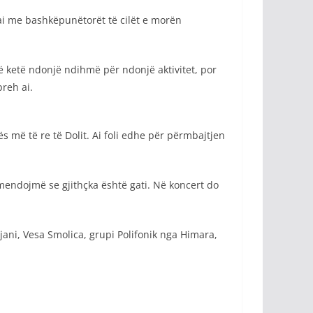
 ai me bashkëpunëtorët të cilët e morën
 ketë ndonjë ndihmë për ndonjë aktivitet, por
reh ai.
ës më të re të Dolit. Ai foli edhe për përmbajtjen
mendojmë se gjithçka është gati. Në koncert do
jani, Vesa Smolica, grupi Polifonik nga Himara,