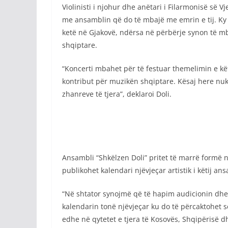
Violinisti i njohur dhe anëtari i Filarmonisë së 
me ansamblin që do të mbajë me emrin e tij. Ky 
ketë në Gjakovë, ndërsa në përbërje synon të mbl
shqiptare.
“Koncerti mbahet për të festuar themelimin e kë
kontribut për muzikën shqiptare. Kësaj here nuk 
zhanreve të tjera”, deklaroi Doli.
Ansambli “Shkëlzen Doli” pritet të marrë formë në 
publikohet kalendari njëvjeçar artistik i këtij ans
“Në shtator synojmë që të hapim audicionin dhe t
kalendarin tonë njëvjeçar ku do të përcaktohet 
edhe në qytetet e tjera të Kosovës, Shqipërisë dh