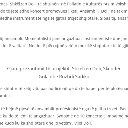
Vjenës, Shkëlzen Doli, të shtunën në Pallatin e Kulturës “Asim Voks
do të jetë edhe koncert promovues i këtij Ansambli. Doli në takimi
edhë instrumentistë nga të gjitha trojet shqiptare. Sipas tij, ans
tij ansambli. Momentalisht janë angazhuar instrumentistë dhe janë
do të valltarë. Ne do të përçojmë vetëm muzikë shqiptare të të gji
Gjatë prezantimit të projektit: Shkelzen Doli, Skender
Gola dhe Ruzhdi Sadiku
shtator të këtij viti, pas audicionit që do të hapet për të plotësuar 
ambli.
ë bëjmë pjesë të ansamblit profesionistë nga të gjitha trojet. Pas
se ku do të jemi të angazhuar. Synojmë që 10 koncerte t’i mbajmë 
e kudo ku ka shqiptarë dhe jo vetëm”, vijoi Doli.