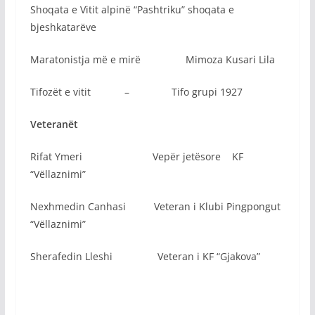
Shoqata e Vitit alpinë “Pashtriku” shoqata e
bjeshkatarëve
Maratonistja më e mirë Mimoza Kusari Lila
Tifozët e vitit – Tifo grupi 1927
Veteranët
Rifat Ymeri Vepër jetësore KF
“Vëllaznimi”
Nexhmedin Canhasi Veteran i Klubi Pingpongut
“Vëllaznimi”
Sherafedin Lleshi Veteran i KF “Gjakova”