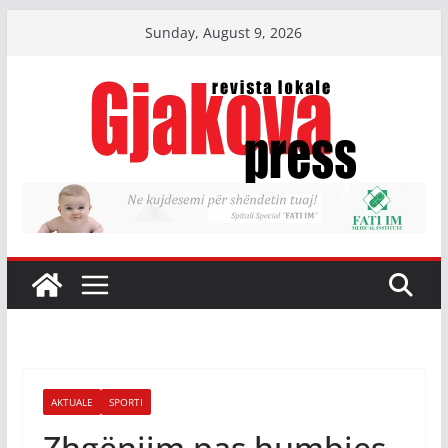
Skip
Sunday, August 9, 2026
to
content
AKTUALE
SPORTI
Zhgënjim pas humbjes