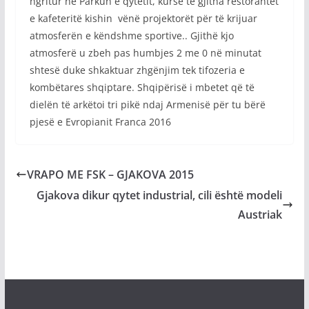
ngritur në Parkun e qytetit, kurse të gjitha restorantet
e kafeteritë kishin vënë projektorët për të krijuar
atmosferën e këndshme sportive.. Gjithë kjo
atmosferë u zbeh pas humbjes 2 me 0 në minutat
shtesë duke shkaktuar zhgënjim tek tifozeria e
kombëtares shqiptare. Shqipërisë i mbetet që të
dielën të arkëtoi tri pikë ndaj Armenisë për tu bërë
pjesë e Evropianit Franca 2016
VRAPO ME FSK – GJAKOVA 2015
Gjakova dikur qytet industrial, cili është modeli
Austriak