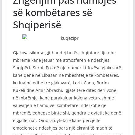
së kombëtares së
Shqiperisë
Gjakova sikurse gjithandej botës shqiptare dje dhe
mbrëmë kanë jetuar me atmosferën e ndeshjes
Shqipëri- Serbi. Pos që një numër i tifozëve gjakovarë
kanë qenë në Elbasan në mbështetje të kombëtares,
ku luajnë edhe tre gjakovarë, Lorik Cana, Burim
Kukeli dhe Amir Abrashi, gjatë tërë ditës deri vonë
në mbrëmje kanë parakaluar kolona veturash me
valëvitjen e flamujve kombëtarë, ndërkohë që
mbrëmë, edhepse binte shi, qendra e qytetit ka qenë
e gjallëruar. Qindra qytetarë kanë përcjellë
emocionet e ndeshjes para një ekrani të madh të