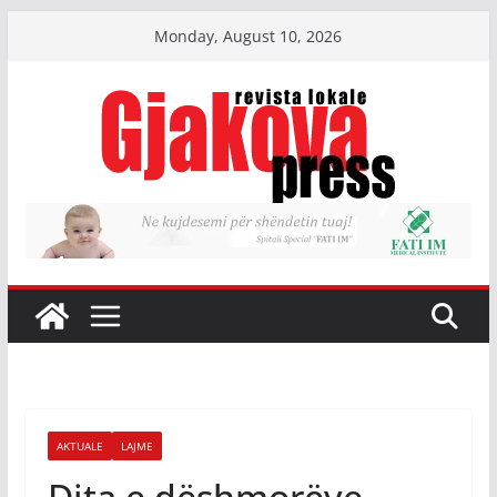
Skip
Monday, August 10, 2026
to
content
AKTUALE
LAJME
Dita e dëshmorëve