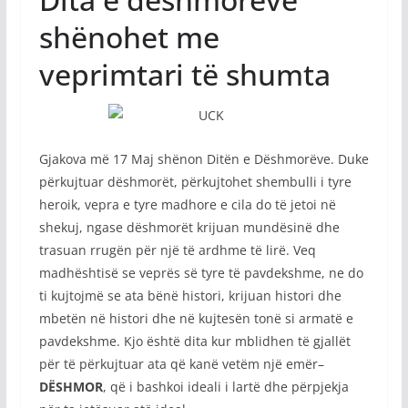
shënohet me
veprimtari të shumta
Gjakova më 17 Maj shënon Ditën e Dëshmorëve. Duke
përkujtuar dëshmorët, përkujtohet shembulli i tyre
heroik, vepra e tyre madhore e cila do të jetoi në
shekuj, ngase dëshmorët krijuan mundësinë dhe
trasuan rrugën për një të ardhme të lirë. Veq
madhështisë se veprës së tyre të pavdekshme, ne do
ti kujtojmë se ata bënë histori, krijuan histori dhe
mbetën në histori dhe në kujtesën tonë si armatë e
pavdekshme. Kjo është dita kur mblidhen të gjallët
për të përkujtuar ata që kanë vetëm një emër–
DËSHMOR
, që i bashkoi ideali i lartë dhe përpjekja