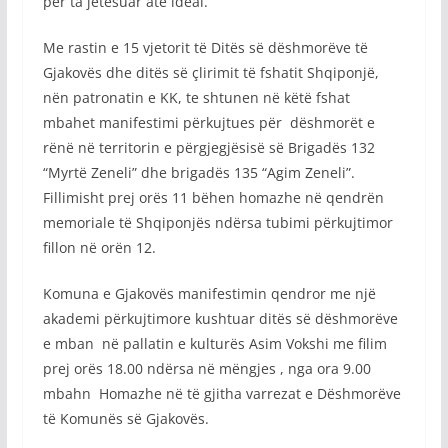
për ta jetësuar atë ideal.
Me rastin e 15 vjetorit të Ditës së dëshmorëve të
Gjakovës dhe ditës së çlirimit të fshatit Shqiponjë,
nën patronatin e KK, te shtunen në këtë fshat
mbahet manifestimi përkujtues për dëshmorët e
rënë në territorin e përgjegjësisë së Brigadës 132
“Myrtë Zeneli” dhe brigadës 135 “Agim Zeneli”.
Fillimisht prej orës 11 bëhen homazhe në qendrën
memoriale të Shqiponjës ndërsa tubimi përkujtimor
fillon në orën 12.
Komuna e Gjakovës manifestimin qendror me një
akademi përkujtimore kushtuar ditës së dëshmorëve
e mban në pallatin e kulturës Asim Vokshi me filim
prej orës 18.00 ndërsa në mëngjes , nga ora 9.00
mbahn Homazhe në të gjitha varrezat e Dëshmorëve
të Komunës së Gjakovës.