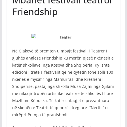
Friendship
Në Gjakovë të premten u mbajt festivali i Teatror I
gjuhës angleze Friendship ku morën pjesë nxënësit e
katër shkollave nga Kosova dhe Shqipëria. Ky ishte
edicioni I tretë I festivalit që në qytetin tonë solli 100
nxënës e mysafir nga Mamurrasi dhe Rresheni I
Shqipërisë, pastaj nga shkolla Musa Zajmi nga Gjilani
me nikoqir trupën artistike teatrore të shkollës fillore
Mazlllom Këpuska. Të katër shfaqjet e prezantuara
në skenën e Teatrit të qendrës tregtare “Nertili” u
mirëpritën nga të pranishmit.