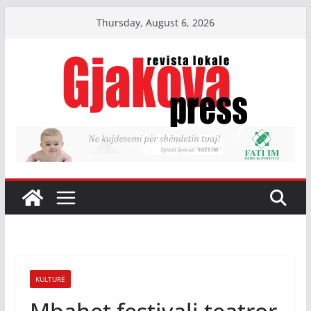
Skip
Thursday, August 6, 2026
to
content
KULTURË
Mbahet festivali teatror