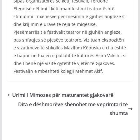
Sipas organizatores së këtij festivali, Ferdone
Efendisë qëllimi I këtij manifestimi teatror është
stimulimi I nxënësve për mësimin e gjuhës angleze si
dhe krijimin e urave të reja të miqësisë.
Pjesëmarrësit e festivalit teatror në gjuhën angleze,
pas shfaqjes së pjesëve teatrore, vizituan ekspozitën
e vizatimeve të shkollës Mazllom Këpuska e cila është
e hapur në foajen e pallatit të kulturës Asim Vokshi, si
dhe I bënë një vizitë qytetit të vjetër të Gjakovës.
Festivalin e mbështeti kolegji Mehmet Akif.
Urimi I Mimozes për maturantët gjakovarë
Dita e dëshmorëve shënohet me veprimtari të
shumta