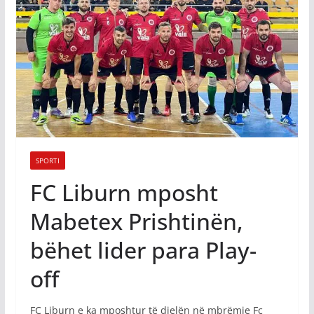
SPORTI
FC Liburn mposht
Mabetex Prishtinën,
bëhet lider para Play-
off
FC Liburn e ka mposhtur të dielën në mbrëmje Fc