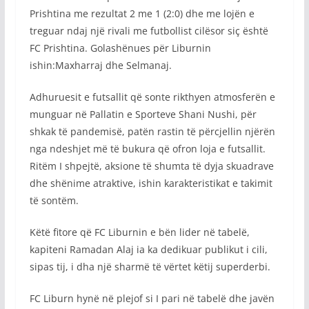
Prishtina me rezultat 2 me 1 (2:0) dhe me lojën e
treguar ndaj një rivali me futbollist cilësor siç është
FC Prishtina. Golashënues për Liburnin
ishin:Maxharraj dhe Selmanaj.
Adhuruesit e futsallit që sonte rikthyen atmosferën e
munguar në Pallatin e Sporteve Shani Nushi, për
shkak të pandemisë, patën rastin të përcjellin njërën
nga ndeshjet më të bukura që ofron loja e futsallit.
Ritëm I shpejtë, aksione të shumta të dyja skuadrave
dhe shënime atraktive, ishin karakteristikat e takimit
të sontëm.
Këtë fitore që FC Liburnin e bën lider në tabelë,
kapiteni Ramadan Alaj ia ka dedikuar publikut i cili,
sipas tij, i dha një sharmë të vërtet këtij superderbi.
FC Liburn hynë në plejof si I pari në tabelë dhe javën