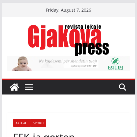
Skip
Friday, August 7, 2026
to
content
AKTUALE
SPORTI
FFK-ja qorton