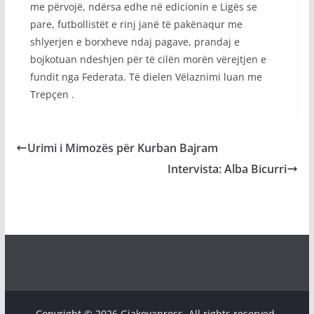
me përvojë, ndërsa edhe në edicionin e Ligës se
pare, futbollistët e rinj janë të pakënaqur me
shlyerjen e borxheve ndaj pagave, prandaj e
bojkotuan ndeshjen për të cilën morën vërejtjen e
fundit nga Federata. Të dielen Vëlaznimi luan me
Trepçen .
Urimi i Mimozës për Kurban Bajram
Intervista: Alba Bicurri
Copyright © 2026 Gjakovapress. All rights reserved.