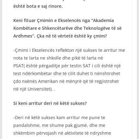
është bota e saj rinore.
Keni fituar Çmimin e Ekselencës nga “Akademia
Kombëtare e Shkencëtarëve dhe Teknologëve të së
Ardhmes”. Çka në të vërtetë është ky çmim?
-Çmimi i Ekselencës reflekton një sukses te arritur me
nota te larta ne shkolle dhe pikë të larta në
PSAT( është përgaditje për testin SAT i cili është një
test ndërkombëtar dhe të cilit duhet ti nënshtrohet
çdo nxënës Amerikan në mënyrë që të regjistrohet
në një Universitet). .
Si keni arritur deri në këtë sukses?
-Deri në këtë sukses kam arritur me pune te
pandalshme, me shume pak gjumë, dhe me
shkëmbim përvojash në aktivitete të ndryshme