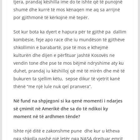
tjera, prandaj këshilla ime do te ishte që të punojnë
shumë dhe kurrë të mos kënaqen me aq sa arrijnë
por gjithmonë të kërkojnë më tepër.
Sot kur bota ka dyert e hapura për te gjithë pa dallim
kombësie, feje apo race dhe iu mundëson të gjithëve
shkollimin e barabartë, pse të mos e kthejmë
kulturën dhe dijen e përfituar jashtë Kosovës ne
vendin tone dhe pse te mos bëjmë ndryshime aty ku
duhet, prandaj iu këshilloj që më të mirën dhe më të
bukuren ta sjellim këtu, sepse dikur të vjetrit kanë
thënë “me një lule nuk qel pranvera”.
Në fund na shpjegoni si ka qenë momenti i ndarjes
së çmimit në Amerikë dhe sa do të ndikoi ky
moment në të ardhmen tënde?
Ishte një ditë e zakonshme pune dhe kur u ktheva
nga shkolla pashë një letër nga NASA drejtuar emrit