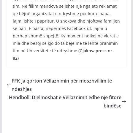
tim. Në fillim mendova se ishte një nga ato reklamat
që bëjnë organizatat e ndryshme por kur e hapa,
lajmi ishte i papritur. U shokova dhe njoftova familjen
se pari. E pastaj nëpërmes Facebook-ut, lajmi u
përhap shumë shpejtë. Ky moment ndikoj në vlerat e
mia dhe besoj se kjo do ta bëjë më të lehtë pranimin
tim në Universitete të ndryshme.
(Gjakovapress nr.
82
)
FFK-ja qorton Vëllaznimin për moszhvillim të
ndeshjes
Hendboll: Djelmoshat e Vëllaznimit edhe një fitore
bindëse