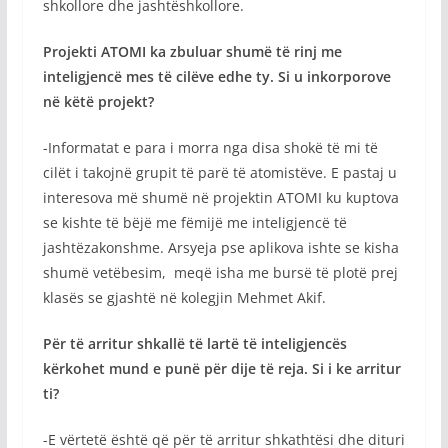
shkollore dhe jashtëshkollore.
Projekti ATOMI ka zbuluar shumë të rinj me
inteligjencë mes të cilëve edhe ty. Si u inkorporove
në këtë projekt?
-Informatat e para i morra nga disa shokë të mi të
cilët i takojnë grupit të parë të atomistëve. E pastaj u
interesova më shumë në projektin ATOMI ku kuptova
se kishte të bëjë me fëmijë me inteligjencë të
jashtëzakonshme. Arsyeja pse aplikova ishte se kisha
shumë vetëbesim, meqë isha me bursë të plotë prej
klasës se gjashtë në kolegjin Mehmet Akif.
Për të arritur shkallë të lartë të inteligjencës
kërkohet mund e punë për dije të reja. Si i ke arritur
ti?
-E vërtetë është që për të arritur shkathtësi dhe dituri