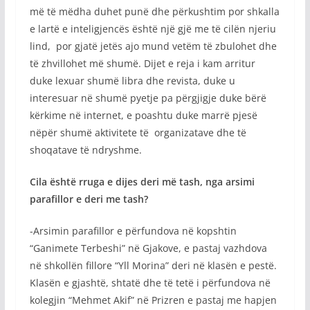
më të mëdha duhet punë dhe përkushtim por shkalla
e lartë e inteligjencës është një gjë me të cilën njeriu
lind, por gjatë jetës ajo mund vetëm të zbulohet dhe
të zhvillohet më shumë. Dijet e reja i kam arritur
duke lexuar shumë libra dhe revista, duke u
interesuar në shumë pyetje pa përgjigje duke bërë
kërkime në internet, e poashtu duke marrë pjesë
nëpër shumë aktivitete të organizatave dhe të
shoqatave të ndryshme.
Cila është rruga e dijes deri më tash, nga arsimi
parafillor e deri me tash?
-Arsimin parafillor e përfundova në kopshtin
“Ganimete Terbeshi” në Gjakove, e pastaj vazhdova
në shkollën fillore “Yll Morina” deri në klasën e pestë.
Klasën e gjashtë, shtatë dhe të tetë i përfundova në
kolegjin “Mehmet Akif” në Prizren e pastaj me hapjen