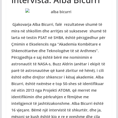
Gjakovarja Alba Bicurri, falë rezultateve shumë të
mira në shkollim dhe arritjes së sukseseve shumë të
larta në testin PSAT në SHBA, është përzgjedhur për
Çmimin e Ekselencës nga “Akademia Kombëtare e
Shkencëtarëve dhe Teknologëve të së Ardhmes”.
Përzgjedhja e saj është bërë me nominimin e
astronautit të NASA-s, Buzz Aldrin (anëtar i ekipit të
parë të astronautëve që kanë zbritur në hënë), i cili
është edhe drejtor shkencor i kësaj akademie. Alba
Bicurri, është nxënëse e top 50-shes së identifikuar
në vitin 2013 nga Projekti ATOMI, që merret me
identifikimin dhe përkrahjen e fëmijëve me
inteligjencë të jashtëzakonshme. Alba Bicurri është
16 vjeçare. Bëmë një intervistë të shkurtër, dhe ja,
mësoni se kush është kjo e re e vyeshme dhe cila