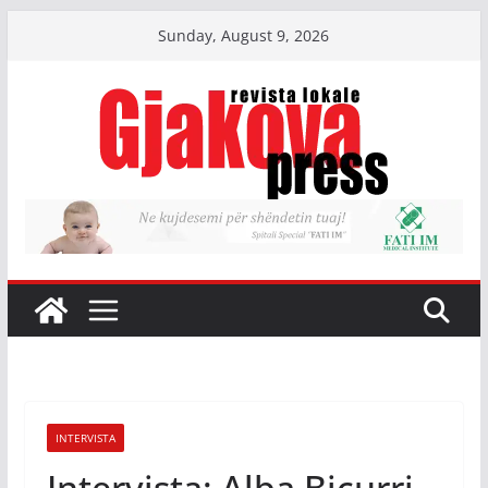
Skip
Sunday, August 9, 2026
to
content
INTERVISTA
Intervista: Alba Bicurri