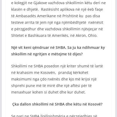
e kolegjit ne Gjakove vazhdova shkollimin këtu deri ne
klasën e dhjetë. Rastësisht aplikova në një ëeb faqe
të Ambasadës Amerikane në Prishtinë ku pas disa
testeve arrita të jem një nga njëmbëdhjetë nxënësit
e përzgjedhur dhe vazhdova shkollimin njëvjeçar në
Shtetet e Bashkuara të Amerikës, në Akron, Ohio.
Një vit keni qëndruar në SHBA. Sa ju ka ndihmuar ky
shkollim në ngritjen e mëtejme të dijes?
Shkollimi ne SHBA posedon një kriter shumë të lartë
në krahasim me Kosovën, prandaj kërkohet
maksimumi nga çdo nxënës dhe kjo më krijoi një
shprehi pune më të mirë dhe një aftësi për të
menaxhuar kohen si duhet dhe kur duhet.
Çka dallon shkollimi në SHBA dhe këtu në Kosovë?
Se pari ne SHBA llojllojshmëria e përzgjedhjes së