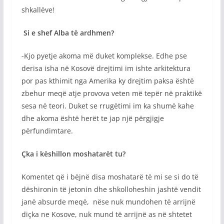
shkallëve!
Si e shef Alba të ardhmen?
-Kjo pyetje akoma më duket komplekse. Edhe pse
derisa isha në Kosovë drejtimi im ishte arkitektura
por pas kthimit nga Amerika ky drejtim paksa është
zbehur meqë atje provova veten më tepër në praktikë
sesa në teori. Duket se rrugëtimi im ka shumë kahe
dhe akoma është herët te jap një përgjigje
përfundimtare.
Çka i këshillon moshatarët tu?
Komentet që i bëjnë disa moshatarë të mi se si do të
dëshironin të jetonin dhe shkolloheshin jashtë vendit
janë absurde meqë, nëse nuk mundohen të arrijnë
diçka ne Kosove, nuk mund të arrijnë as në shtetet