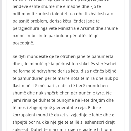
lëndëve është shume më e madhe dhe kjo të
ndihmon ti zbulosh talentet tua dhe ti zhvillosh ato
pa asnjë problem, derisa këtu lëndët janë të
përzgjedhura nga vetë Ministria e Arsimit dhe shumë
nxënës mbesin te pazbuluar për aftësitë që
posedojnë.
Se dyti mundësitë që të ofrohen janë të panumërta
dhe çdo minutë që ia përkushton shkollës vlerësohet
në forma të ndryshme derisa këtu disa nxënës bëjnë
të pamundurën për të marrë nota të mira dhe nuk po
flasim për të mësuarit, e disa të tjerë mundohen
shumë dhe nuk shpërblehen për punën e tyre. Ne
jemi rinia që duhet të punojmë në këtë drejtim dhe
të mos i zhgënjejmë gjeneratat e reja. E di se
korrupsioni mund të duket si zgjedhje e lehte dhe e
shpejtë por nuk ka një gjë të atillë si ashensori drejt
suksesit. Duhet te marrim rrugën e gjatë e ti hipim