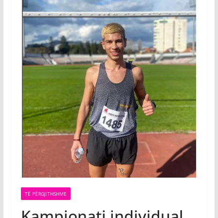
TË PËRGJITHSHME
Kampionati individual