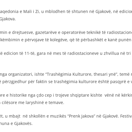
aqedonia e Mali i Zi, u mblodhen të shtunen në Gjakovë, në edicion
 Gjakova.
resimin e drejtuesve, gazetarëve e operatorëve teknikë të radiostac
 këmbimin e përvojave të kolegëve, që të përbashkët e kanë punën 
 edicion të 11-të, gara në mes të radiostacioneve u zhvillua në tri
nga organizatori, ishte “Trashëgimia Kulturore, thesari ynë”, temë 
 përzgjedhur për faktin se trashëgimia kulturore është pasqyrë e vle
re e historike nga çdo cep i trojeve shqiptare kishte vënë në kërk
a cilësore me laryshinë e temave.
, u mbajt në shkollën e muzikës “Prenk Jakova” në Gjakovë. Festival
muna e Gjakovës.