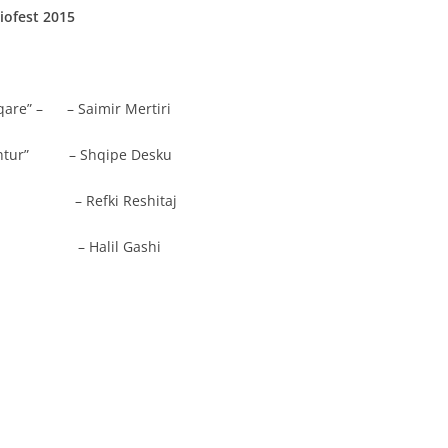
iofest 2015
eqare” – – Saimir Mertiri
heshtur” – Shqipe Desku
” – Refki Reshitaj
të;” – Halil Gashi