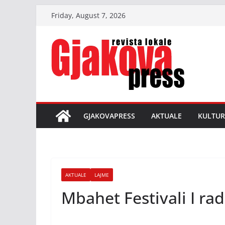
Skip
Friday, August 7, 2026
to
content
GJAKOVAPRESS
AKTUALE
KULTUR
AKTUALE
LAJME
Mbahet Festivali I ra