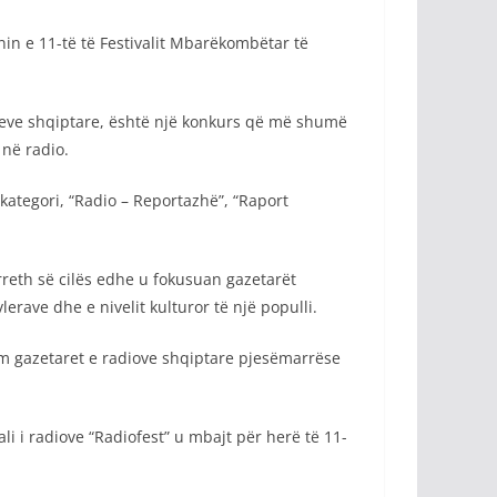
in e 11-të të Festivalit Mbarëkombëtar të
ioneve shqiptare, është një konkurs që më shumë
në radio.
 kategori, “Radio – Reportazhë”, “Raport
rreth së cilës edhe u fokusuan gazetarët
rave dhe e nivelit kulturor të një populli.
im gazetaret e radiove shqiptare pjesëmarrëse
i i radiove “Radiofest” u mbajt për herë të 11-