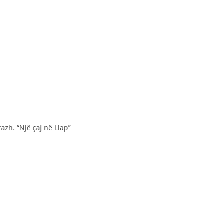
tazh. “Një çaj në Llap”