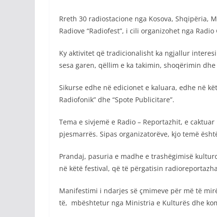
Rreth 30 radiostacione nga Kosova, Shqipëria, M
Radiove “Radiofest”, i cili organizohet nga Radio
Ky aktivitet që tradicionalisht ka ngjallur inte
sesa garen, qëllim e ka takimin, shoqërimin dhe
Sikurse edhe në edicionet e kaluara, edhe në këtë
Radiofonik” dhe “Spote Publicitare”.
Tema e sivjemë e Radio – Reportazhit, e caktuar 
pjesmarrës. Sipas organizatorëve, kjo temë është
Prandaj, pasuria e madhe e trashëgimisë kulturo
në këtë festival, që të përgatisin radioreportazh
Manifestimi i ndarjes së çmimeve për më të mirët
të, mbështetur nga Ministria e Kulturës dhe ko