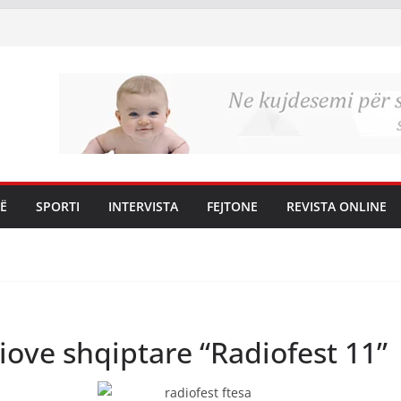
Ë
SPORTI
INTERVISTA
FEJTONE
REVISTA ONLINE
diove shqiptare “Radiofest 11”