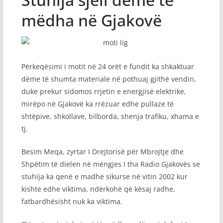
mëdha në Gjakovë
Përkeqësimi i motit në 24 orët e fundit ka shkaktuar
dëme të shumta materiale në pothuaj gjithë vendin,
duke prekur sidomos rrjetin e energjisë elektrike,
mirëpo në Gjakovë ka rrëzuar edhe pullaze të
shtëpive, shkollave, bilborda, shenja trafiku, xhama e
tj.
Besim Meqa, zyrtar I Drejtorisë për Mbrojtje dhe
Shpëtim të dielen në mëngjes I tha Radio Gjakovës se
stuhija ka qenë e madhe sikurse në vitin 2002 kur
kishte edhe viktima, ndërkohë që kësaj radhe,
fatbardhësisht nuk ka viktima.