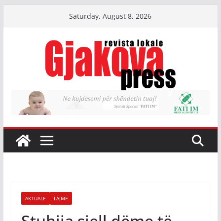
Skip
Saturday, August 8, 2026
to
content
AKTUALE
LAJME
Stuhija sjell dëme të