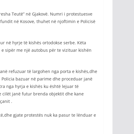
resha Teutë” në Gjakovë. Numri i protestuesve
 fundit në Kosove, thuhet në njoftimin e Policisë
sur në hyrje të kishës ortodokse serbe. Këta
ë e sipër me një autobus për te vizituar kishën
 kanë refuzuar të largohen nga porta e kishës,dhe
s. Policia bazuar në parime dhe proceduar janë
a nga hyrja e kishës ku është lejuar të
 cilët janë futur brenda objektit dhe kane
çanit .
etë,dhe gjate protestës nuk ka pasur te lënduar e