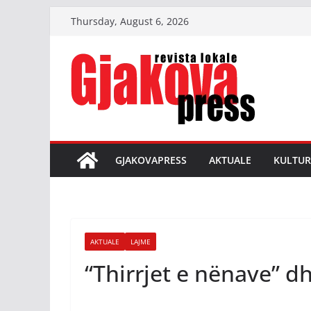
Skip
Thursday, August 6, 2026
to
content
GJAKOVAPRESS
AKTUALE
KULTUR
AKTUALE
LAJME
“Thirrjet e nënave” 