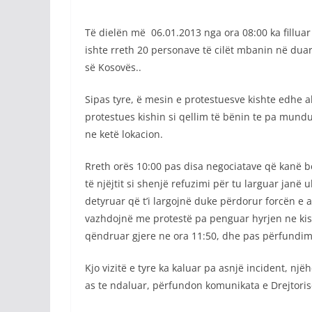
Të dielën më 06.01.2013 nga ora 08:00 ka fillua
ishte rreth 20 personave të cilët mbanin në duar 
së Kosovës..
Sipas tyre, ë mesin e protestuesve kishte edhe ak
protestues kishin si qellim të bënin te pa mundur
ne ketë lokacion.
Rreth orës 10:00 pas disa negociatave që kanë bë
të njëjtit si shenjë refuzimi për tu larguar jan
detyruar që t’i largojnë duke përdorur forcën e
vazhdojnë me protestë pa penguar hyrjen ne kish
qëndruar gjere ne ora 11:50, dhe pas përfundimit
Kjo vizitë e tyre ka kaluar pa asnjë incident, nj
as te ndaluar, përfundon komunikata e Drejtorisë