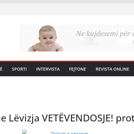
Ë
SPORTI
INTERVISTA
FEJTONE
REVISTA ONLINE
dhe Lëvizja VETËVENDOSJE! pro