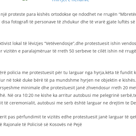
r një proteste para kishës ortodokse qe ndodhet ne rrugën “Mbretë
disa fotografi të personave të zhdukur dhe të vrarë gjate luftës së
tivist lokal të lëvizjes “Vetëvendosje”,dhe protestuesit ishin vendo
 vizitën e paralajmëruar të rreth 50 serbeve te cilët ishin në rrug
rë policia me protestuesit për tu larguar nga hyrja,këta të fundit
ë ulur në tokë duke bërë të pa mundshme hyrjen ne objektin e kishë
 arsyeshme minimale dhe protestuesit janë zhvendosur rreth 20 metr
ë. Në ora 10:20 ne kishe ka arritur autobusi me pelegrinë serbë,te
 të ceremonialit, autobusi me serb është larguar ne drejtim te De
ëherit pas përfundimit te vizitës edhe protestuesit janë larguar të q
 Rajonale të Policisë së Kosovës në Pejë