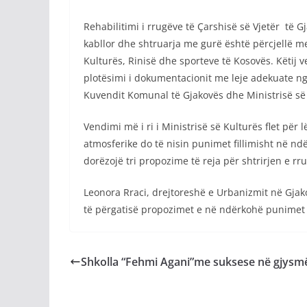
Rehabilitimi i rrugëve të Çarshisë së Vjetër të Gj
kabllor dhe shtruarja me gurë është përcjellë 
Kulturës, Rinisë dhe sporteve të Kosovës. Këtij 
plotësimi i dokumentacionit me leje adekuate n
Kuvendit Komunal të Gjakovës dhe Ministrisë së
Vendimi më i ri i Ministrisë së Kulturës flet për
atmosferike do të nisin punimet fillimisht në n
dorëzojë tri propozime të reja për shtrirjen e
Leonora Rraci, drejtoreshë e Urbanizmit në Gjako
të përgatisë propozimet e në ndërkohë punimet
Shkolla “Fehmi Agani”me suksese në gjysm