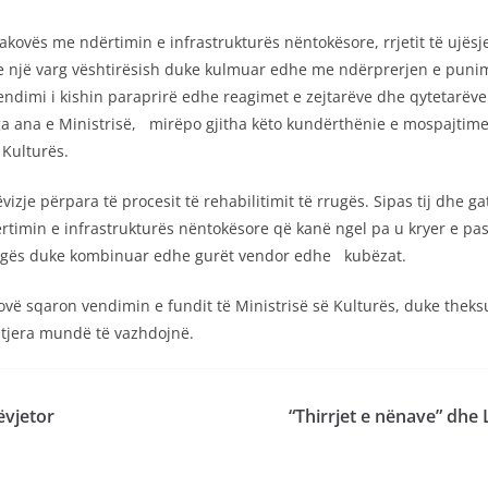
akovës me ndërtimin e infrastrukturës nëntokësore, rrjetit të ujësjell
me një varg vështirësish duke kulmuar edhe me ndërprerjen e puni
vendimi i kishin paraprirë edhe reagimet e zejtarëve dhe qytetarëve
ga ana e Ministrisë, mirëpo gjitha këto kundërthënie e mospajti
 Kulturës.
 lëvizje përpara të procesit të rehabilitimit të rrugës. Sipas tij dh
dërtimin e infrastrukturës nëntokësore që kanë ngel pa u kryer e p
 rrugës duke kombinuar edhe gurët vendor edhe kubëzat.
vë sqaron vendimin e fundit të Ministrisë së Kulturës, duke theks
 tjera mundë të vazhdojnë.
ëvjetor
“Thirrjet e nënave” dhe